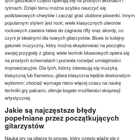
tych gatunkach często opierają się na prostych akordach i
rytmach. Dzięki temu można szybko nauczyć się
podstawowych chwytów i zacząć grać ulubione piosenki. Innym
popularnym stylem jest rock; wiele klasycznych utworów
rockowych zawiera łatwe do zagrania riffy oraz akordy, co
czyni je idealnymi dla nowych gitarzystów. Blues to kolejny
gatunek muzyczny, który można eksplorować na początku
swojej przygody z gitarą; wiele technik bluesowych opiera się
na prostych schematach i pozwala rozwijać umiejętności
improwizacyjne. Dla tych, którzy interesują się muzyką
klasyczną lub flamenco, gitara klasyczna będzie doskonałym
wyborem; chociaż wymaga nieco więcej czasu na naukę
techniki gry palcami, oferuje bogate możliwości ekspresji
artystycznej.
Jakie są najczęstsze błędy
popełniane przez początkujących
gitarzystów
Nauka gry na gitarze to proces, który często wiąże się z