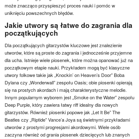
może znacząco przyspieszyć proces nauki i pomóc w
uniknięciu powszechnych błędów.
Jakie utwory są łatwe do zagrania dla
początkujących
Dla początkujących gitarzystów kluczowe jest znalezienie
utworów, które są proste do zagrania i jednocześnie przyjemne
dla ucha. Istnieje wiele piosenek, które można opanować już na
początkowym etapie nauki. Przykładem mogą być klasyczne
utwory folkowe takie jak „Knockin’ on Heaven’s Door” Boba
Dylana czy „Wonderwall” zespołu Oasis; obie piosenki opierają
się na prostych akordach i mają charakterystyczne melodie.
Innym popularnym wyborem jest „Smoke on the Water” zespołu
Deep Purple, który zawiera łatwy riff idealny dla nowych
gitarzystów. Również piosenki popowe jak „Let It Be” The
Beatles czy „Riptide” Vance’a Joya są świetnymi przykładami
utworów z prostymi progresjami akordowymi. Wiele osób
zaczyna również od grania piosenek dziecięcych lub znanych