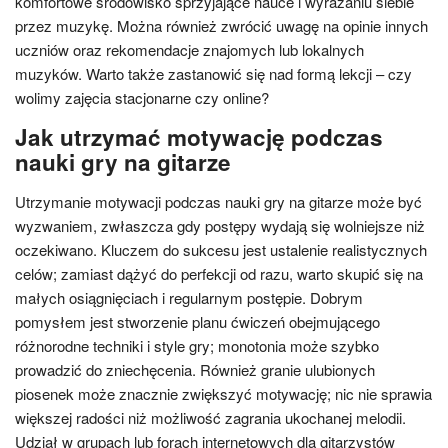
komfortowe środowisko sprzyjające nauce i wyrażaniu siebie
przez muzykę. Można również zwrócić uwagę na opinie innych
uczniów oraz rekomendacje znajomych lub lokalnych
muzyków. Warto także zastanowić się nad formą lekcji – czy
wolimy zajęcia stacjonarne czy online?
Jak utrzymać motywację podczas
nauki gry na gitarze
Utrzymanie motywacji podczas nauki gry na gitarze może być
wyzwaniem, zwłaszcza gdy postępy wydają się wolniejsze niż
oczekiwano. Kluczem do sukcesu jest ustalenie realistycznych
celów; zamiast dążyć do perfekcji od razu, warto skupić się na
małych osiągnięciach i regularnym postępie. Dobrym
pomysłem jest stworzenie planu ćwiczeń obejmującego
różnorodne techniki i style gry; monotonia może szybko
prowadzić do zniechęcenia. Również granie ulubionych
piosenek może znacznie zwiększyć motywację; nic nie sprawia
większej radości niż możliwość zagrania ukochanej melodii.
Udział w grupach lub forach internetowych dla gitarzystów