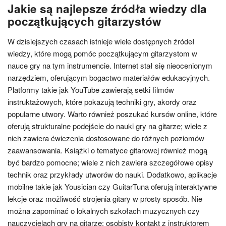
Jakie są najlepsze źródła wiedzy dla
początkujących gitarzystów
W dzisiejszych czasach istnieje wiele dostępnych źródeł
wiedzy, które mogą pomóc początkującym gitarzystom w
nauce gry na tym instrumencie. Internet stał się nieocenionym
narzędziem, oferującym bogactwo materiałów edukacyjnych.
Platformy takie jak YouTube zawierają setki filmów
instruktażowych, które pokazują techniki gry, akordy oraz
popularne utwory. Warto również poszukać kursów online, które
oferują strukturalne podejście do nauki gry na gitarze; wiele z
nich zawiera ćwiczenia dostosowane do różnych poziomów
zaawansowania. Książki o tematyce gitarowej również mogą
być bardzo pomocne; wiele z nich zawiera szczegółowe opisy
technik oraz przykłady utworów do nauki. Dodatkowo, aplikacje
mobilne takie jak Yousician czy GuitarTuna oferują interaktywne
lekcje oraz możliwość strojenia gitary w prosty sposób. Nie
można zapominać o lokalnych szkołach muzycznych czy
nauczycielach gry na gitarze; osobisty kontakt z instruktorem