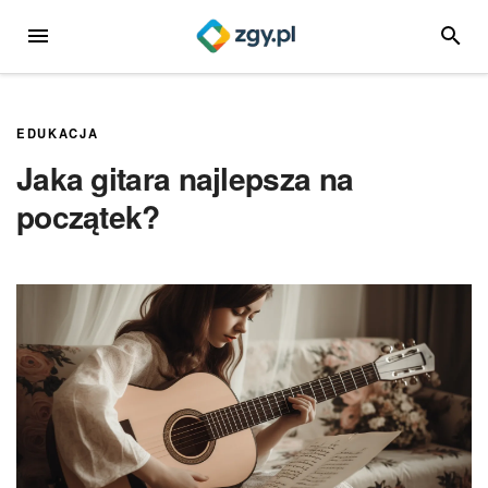
Przejdź
MENU
SZUKA
do
treści
EDUKACJA
Jaka gitara najlepsza na
początek?