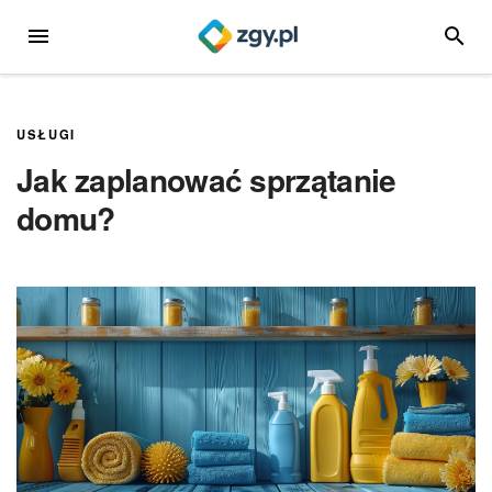
Przejdź
MENU
SZUKA
do
treści
USŁUGI
Jak zaplanować sprzątanie
domu?