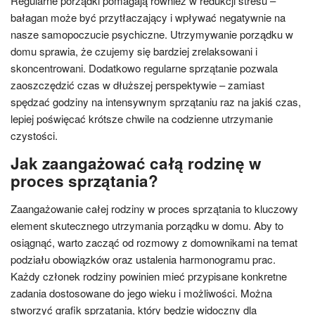
Regularne porządki pomagają również w redukcji stresu –
bałagan może być przytłaczający i wpływać negatywnie na
nasze samopoczucie psychiczne. Utrzymywanie porządku w
domu sprawia, że czujemy się bardziej zrelaksowani i
skoncentrowani. Dodatkowo regularne sprzątanie pozwala
zaoszczędzić czas w dłuższej perspektywie – zamiast
spędzać godziny na intensywnym sprzątaniu raz na jakiś czas,
lepiej poświęcać krótsze chwile na codzienne utrzymanie
czystości.
Jak zaangażować całą rodzinę w
proces sprzątania?
Zaangażowanie całej rodziny w proces sprzątania to kluczowy
element skutecznego utrzymania porządku w domu. Aby to
osiągnąć, warto zacząć od rozmowy z domownikami na temat
podziału obowiązków oraz ustalenia harmonogramu prac.
Każdy członek rodziny powinien mieć przypisane konkretne
zadania dostosowane do jego wieku i możliwości. Można
stworzyć grafik sprzątania, który będzie widoczny dla