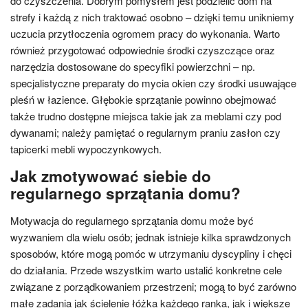
do czyszczenia. Dobrym pomysłem jest podzielić dom na
strefy i każdą z nich traktować osobno – dzięki temu unikniemy
uczucia przytłoczenia ogromem pracy do wykonania. Warto
również przygotować odpowiednie środki czyszczące oraz
narzędzia dostosowane do specyfiki powierzchni – np.
specjalistyczne preparaty do mycia okien czy środki usuwające
pleśń w łazience. Głębokie sprzątanie powinno obejmować
także trudno dostępne miejsca takie jak za meblami czy pod
dywanami; należy pamiętać o regularnym praniu zasłon czy
tapicerki mebli wypoczynkowych.
Jak zmotywować siebie do
regularnego sprzątania domu?
Motywacja do regularnego sprzątania domu może być
wyzwaniem dla wielu osób; jednak istnieje kilka sprawdzonych
sposobów, które mogą pomóc w utrzymaniu dyscypliny i chęci
do działania. Przede wszystkim warto ustalić konkretne cele
związane z porządkowaniem przestrzeni; mogą to być zarówno
małe zadania jak ścielenie łóżka każdego ranka, jak i większe