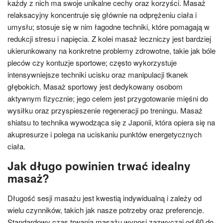
każdy z nich ma swoje unikalne cechy oraz korzyści. Masaż
relaksacyjny koncentruje się głównie na odprężeniu ciała i
umysłu; stosuje się w nim łagodne techniki, które pomagają w
redukcji stresu i napięcia. Z kolei masaż leczniczy jest bardziej
ukierunkowany na konkretne problemy zdrowotne, takie jak bóle
pleców czy kontuzje sportowe; często wykorzystuje
intensywniejsze techniki ucisku oraz manipulacji tkanek
głębokich. Masaż sportowy jest dedykowany osobom
aktywnym fizycznie; jego celem jest przygotowanie mięśni do
wysiłku oraz przyspieszenie regeneracji po treningu. Masaż
shiatsu to technika wywodząca się z Japonii, która opiera się na
akupresurze i polega na uciskaniu punktów energetycznych
ciała.
Jak długo powinien trwać idealny
masaż?
Długość sesji masażu jest kwestią indywidualną i zależy od
wielu czynników, takich jak nasze potrzeby oraz preferencje.
Standardowy czas trwania masażu wynosi zazwyczaj od 60 do