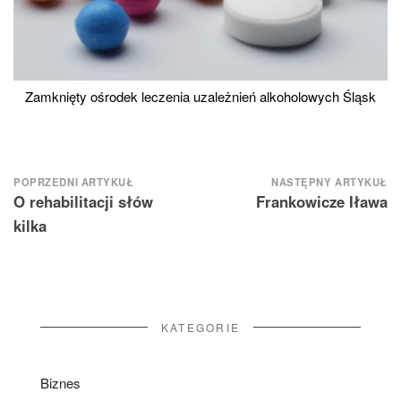
Zamknięty ośrodek leczenia uzależnień alkoholowych Śląsk
Nawigacja
POPRZEDNI ARTYKUŁ
NASTĘPNY ARTYKUŁ
O rehabilitacji słów
Frankowicze Iława
wpisu
kilka
KATEGORIE
Biznes