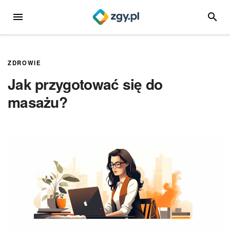
Przejdź
MENU
SZUKA
do
treści
ZDROWIE
Jak przygotować się do
masażu?