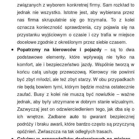
związanych z wyborem konkretnej firmy. Sam rozkład to
jednak nie wszystko. Istotne jest, aby wybierana przez
nas
firma
skrupulatnie się go trzymała. To z kolei
oznacza konieczność sprawdzenia, czy pojawia się na
przystanku wyjściowym o czasie i czy trafia w miejsce
docelowe zgodnie z określonym przez siebie czasem.
Popatrzmy na kierowców i pojazdy
– są to dwa
podstawowe elementy, które wpływają nie tylko na
komfort, ale i bezpieczeństwo jazdy. Wspólnie tworzą w
końcu całą usługę przewozową. Kierowcy nie powinni
być zbyt młodzi, ale też zbyt starzy. W obu przypadkach
nie będą bowiem tymi, którym będzie można ostatecznie
zaufać. Busy z kolei nie muszą być nowiutkie – ważne
jednak, aby były utrzymane w dobrym stanie wizualnym.
Zazwyczaj jest on odzwierciedleniem tego, jak dba się o
ich wnętrze. Zadbane
auto
to gwarant bezpiecznej
podróży i braku awarii, które bardzo często są przyczyną
opóźnień. Zwłaszcza na tak odległych trasach.
Celujmy w przewoźników docierających na miejsce
–