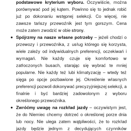
podstawowe kryterium wyboru.
Oczywiście, można
porównywać pod jej kątem. Powinno się to jednak robić
już po dokonaniu wstępnej selekcji. Co więcej, nie
zawsze tańszy przewoźnik jest tym gorszym. Cena
może zatem zwodzić w obie
strony
.
Spójrzmy na nasze własne potrzeby
– jeżeli chodzi o
przewozy i przewoźnika, z usług którego się korzysta,
wiele zależy od indywidualnych preferencji, oczekiwań i
wymagań. Nie każdy czuje się komfortowo w
zatłoczonych busach, starając się wybrać te mniej
popularne. Nie każdy też lubi klimatyzację – wtedy też
sięga po opcje pozbawione jej. Określenie własnych
preferencji pozwoli dokonywać precyzyjniejszej selekcji, a
finalnie i być bardziej zadowolonym z wyboru
określonego przewoźnika.
Zwróćmy uwagę na rozkład jazdy
– oczywistym jest,
że do Niemiec chcemy dotrzeć o określonej porze dnia
lub nocy. Nie ulega zatem wątpliwości, że to rozkład
jazdy będzie jednym z decydujących czynników