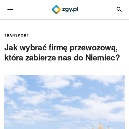
Przejdź
MENU
SZUKA
do
treści
TRANSPORT
Jak wybrać firmę przewozową,
która zabierze nas do Niemiec?