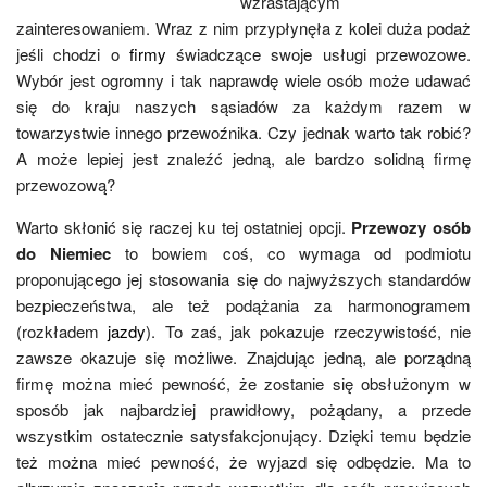
wzrastającym
zainteresowaniem. Wraz z nim przypłynęła z kolei duża podaż
jeśli chodzi o
firmy
świadczące swoje usługi przewozowe.
Wybór jest ogromny i tak naprawdę wiele osób może udawać
się do kraju naszych sąsiadów za każdym razem w
towarzystwie innego przewoźnika. Czy jednak warto tak robić?
A może lepiej jest znaleźć jedną, ale bardzo solidną firmę
przewozową?
Warto skłonić się raczej ku tej ostatniej opcji.
Przewozy osób
do Niemiec
to bowiem coś, co wymaga od podmiotu
proponującego jej stosowania się do najwyższych standardów
bezpieczeństwa, ale też podążania za harmonogramem
(rozkładem
jazdy
). To zaś, jak pokazuje rzeczywistość, nie
zawsze okazuje się możliwe. Znajdując jedną, ale porządną
firmę można mieć pewność, że zostanie się obsłużonym w
sposób jak najbardziej prawidłowy, pożądany, a przede
wszystkim ostatecznie satysfakcjonujący. Dzięki temu będzie
też można mieć pewność, że wyjazd się odbędzie. Ma to