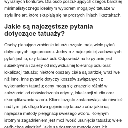
wyraźnych konturów. Dla osób poszukujących czegoś bardziej
minimalistycznego idealnym wyborem mogą być tatuaże w
stylu line art, które skupiają się na prostych liniach i kształtach.
Jakie są najczęstsze pytania
dotyczące tatuaży?
Osoby planujące zrobienie tatuażu często mają wiele pytań
dotyczących tego procesu. Jednym z najczęściej zadawanych
pytań jest to, czy tatuaż boli. Odpowiedź na to pytanie jest
subiektywna i zależy od indywidualnej tolerancji bólu oraz
lokalizacji tatuażu; niektóre obszary ciała są bardziej wrażliwe
niż inne. Inne pytanie dotyczy kosztów związanych z
wykonaniem tatuażu; ceny mogą się znacznie różnić w
zależności od doświadczenia artysty, lokalizacji studia oraz
skomplikowania wzoru. Klienci często zastanawiają się również
nad tym, jak długo trwa gojenie się tatuażu oraz jakie są
najlepsze metody pielęgnacji świeżego wzoru. Kolejnym
istotnym zagadnieniem jest możliwość usunięcia tatuażu; wiele
osób chce wiedzieć, jakie są dostępne metody oraz ich