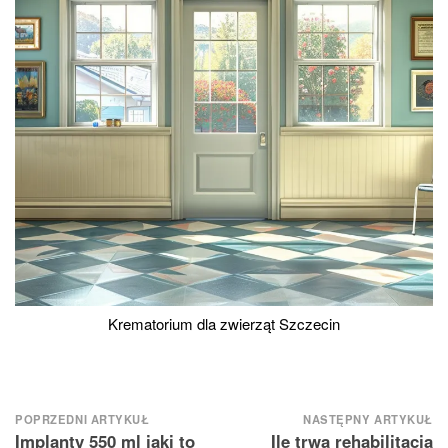
Krematorium dla zwierząt Szczecin
Nawigacja
POPRZEDNI ARTYKUŁ
NASTĘPNY ARTYKUŁ
Implanty 550 ml jaki to
Ile trwa rehabilitacja
wpisu