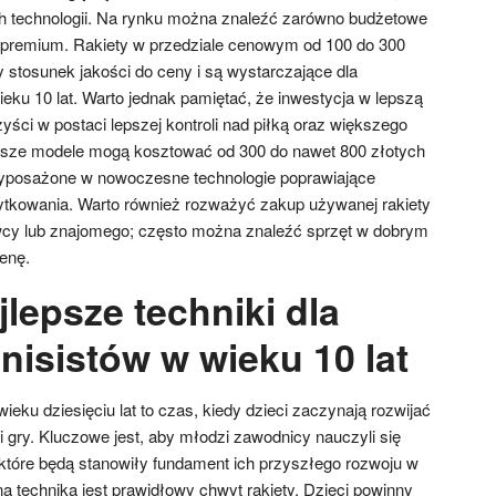
 technologii. Na rynku można znaleźć zarówno budżetowe
e premium. Rakiety w przedziale cenowym od 100 do 300
y stosunek jakości do ceny i są wystarczające dla
eku 10 lat. Warto jednak pamiętać, że inwestycja w lepszą
ści w postaci lepszej kontroli nad piłką oraz większego
ższe modele mogą kosztować od 300 do nawet 800 złotych
 wyposażone w nowoczesne technologie poprawiające
tkowania. Warto również rozważyć zakup używanej rakiety
y lub znajomego; często można znaleźć sprzęt w dobrym
enę.
jlepsze techniki dla
nisistów w wieku 10 lat
eku dziesięciu lat to czas, kiedy dzieci zaczynają rozwijać
ki gry. Kluczowe jest, aby młodzi zawodnicy nauczyli się
tóre będą stanowiły fundament ich przyszłego rozwoju w
ą techniką jest prawidłowy chwyt rakiety. Dzieci powinny