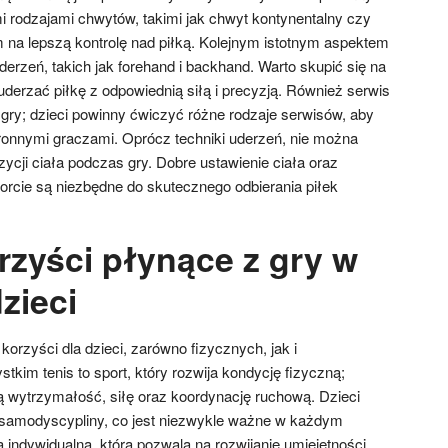
 rodzajami chwytów, takimi jak chwyt kontynentalny czy
m na lepszą kontrolę nad piłką. Kolejnym istotnym aspektem
erzeń, takich jak forehand i backhand. Warto skupić się na
uderzać piłkę z odpowiednią siłą i precyzją. Również serwis
ry; dzieci powinny ćwiczyć różne rodzaje serwisów, aby
tronnymi graczami. Oprócz techniki uderzeń, nie można
ycji ciała podczas gry. Dobre ustawienie ciała oraz
orcie są niezbędne do skutecznego odbierania piłek
rzyści płynące z gry w
dzieci
korzyści dla dzieci, zarówno fizycznych, jak i
kim tenis to sport, który rozwija kondycję fizyczną;
ją wytrzymałość, siłę oraz koordynację ruchową. Dzieci
i samodyscypliny, co jest niezwykle ważne w każdym
ra indywidualna, która pozwala na rozwijanie umiejętności