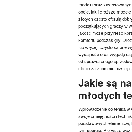
modelu oraz zastosowanych
opcje, jak i droższe model
złotych często oferują dobr
początkujących graczy w wi
jakość może przynieść korzy
komfortu podczas gry. Dro
lub więcej; często są one
wydajność oraz wygodę uży
od sprawdzonego sprzedawc
stanie za znacznie niższą c
Jakie są na
młodych te
Wprowadzenie do tenisa w wi
swoje umiejętności i techni
podstawowych elementów, k
tym sporcie. Pierwszą ważn