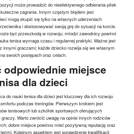
pozycji może prowadzić do nieefektywnego odbierania piłek
skuteczne zagrania. Innym częstym błędem jest
dzieci mogą skupić się tylko na własnych uderzeniach
rzeciwnika i dostosowywać swoją grę do sytuacji na korcie.
 może być przeszkodą w rozwoju; młodzi zawodnicy powinni
uka tenisa wymaga czasu i regularnej praktyki. Ważne jest
z innymi graczami; każde dziecko rozwija się we własnym
 na swoich postępach oraz celach.
ć odpowiednie miejsce
nisa dla dzieci
 do nauki tenisa dla dzieci jest kluczowy dla ich rozwoju
omfortu podczas treningów. Pierwszym krokiem jest
bów tenisowych lub szkółek sportowych oferujących
graczy. Warto zwrócić uwagę na opinie innych rodziców
ch; dobre miejsce powinno mieć pozytywną reputację oraz
iećmi. Kolejnym aspektem jest sprawdzenie kwalifikacji