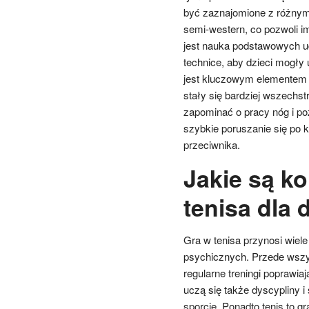
być zaznajomione z różnymi
semi-western, co pozwoli i
jest nauka podstawowych ud
technice, aby dzieci mogły 
jest kluczowym elementem g
stały się bardziej wszechs
zapominać o pracy nóg i poz
szybkie poruszanie się po k
przeciwnika.
Jakie są ko
tenisa dla 
Gra w tenisa przynosi wiele 
psychicznych. Przede wszyst
regularne treningi poprawia
uczą się także dyscypliny 
sporcie. Ponadto tenis to g