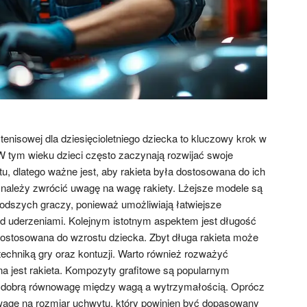
tenisowej dla dziesięcioletniego dziecka to kluczowy krok w
 W tym wieku dzieci często zaczynają rozwijać swoje
rtu, dlatego ważne jest, aby rakieta była dostosowana do ich
należy zwrócić uwagę na wagę rakiety. Lżejsze modele są
łodszych graczy, ponieważ umożliwiają łatwiejsze
d uderzeniami. Kolejnym istotnym aspektem jest długość
 dostosowana do wzrostu dziecka. Zbyt długa rakieta może
echniką gry oraz kontuzji. Warto również rozważyć
na jest rakieta. Kompozyty grafitowe są popularnym
 dobrą równowagę między wagą a wytrzymałością. Oprócz
uwagę na rozmiar uchwytu, który powinien być dopasowany