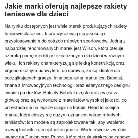
Jakie marki oferują najlepsze rakiety
tenisowe dla dzieci
Na rynku dostępnych jest wiele marek produkujących rakiety
tenisowe dla dzieci, które wyróżniają się jakością i
przystosowaniem do potrzeb młodych sportowców. Jedną z
najbardziej renomowanych marek jest Wilson, która oferuje
szeroką gamę modeli przeznaczonych dla dzieci w różnym
wieku. Ich rakiety charakteryzują się lekką konstrukcją oraz
ergonomicznym uchwytem, co sprawia, że są idealne dla
początkujących graczy. Inną popularną marką jest Babolat,
znana z innowacyjnych technologii oraz estetycznego designu
swoich produktów. Rakiety Babolat często mają większą
główkę oraz są wykonane z materiałów wysokiej jakości, co
przekłada się na lepsze osiągi na korcie. Head to kolejna
marka, która cieszy się dużym uznaniem wśród młodych
tenisistów; ich modele są zaprojektowane tak, aby wspierać
rozwój techniki i umiejętności gracza. Warto również zwrócić
uwagę na Dunlop oraz Prince, które oferują atrakcyjne cenowo