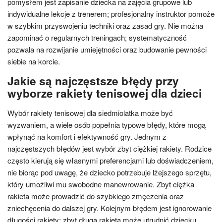
pomysłem jest zapisanie dziecka na zajęcia grupowe lub
indywidualne lekcje z trenerem; profesjonalny instruktor pomoże
w szybkim przyswojeniu techniki oraz zasad gry. Nie można
zapominać o regularnych treningach; systematyczność
pozwala na rozwijanie umiejętności oraz budowanie pewności
siebie na korcie.
Jakie są najczęstsze błędy przy
wyborze rakiety tenisowej dla dzieci
Wybór rakiety tenisowej dla siedmiolatka może być
wyzwaniem, a wiele osób popełnia typowe błędy, które mogą
wpłynąć na komfort i efektywność gry. Jednym z
najczęstszych błędów jest wybór zbyt ciężkiej rakiety. Rodzice
często kierują się własnymi preferencjami lub doświadczeniem,
nie biorąc pod uwagę, że dziecko potrzebuje lżejszego sprzętu,
który umożliwi mu swobodne manewrowanie. Zbyt ciężka
rakieta może prowadzić do szybkiego zmęczenia oraz
zniechęcenia do dalszej gry. Kolejnym błędem jest ignorowanie
długości rakiety; zbyt długa rakieta może utrudnić dziecku