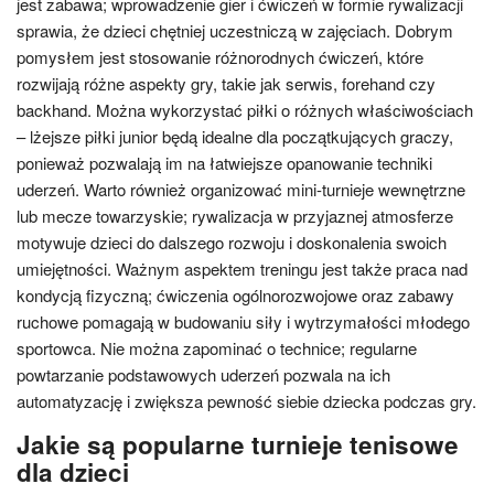
jest zabawa; wprowadzenie gier i ćwiczeń w formie rywalizacji
sprawia, że dzieci chętniej uczestniczą w zajęciach. Dobrym
pomysłem jest stosowanie różnorodnych ćwiczeń, które
rozwijają różne aspekty gry, takie jak serwis, forehand czy
backhand. Można wykorzystać piłki o różnych właściwościach
– lżejsze piłki junior będą idealne dla początkujących graczy,
ponieważ pozwalają im na łatwiejsze opanowanie techniki
uderzeń. Warto również organizować mini-turnieje wewnętrzne
lub mecze towarzyskie; rywalizacja w przyjaznej atmosferze
motywuje dzieci do dalszego rozwoju i doskonalenia swoich
umiejętności. Ważnym aspektem treningu jest także praca nad
kondycją fizyczną; ćwiczenia ogólnorozwojowe oraz zabawy
ruchowe pomagają w budowaniu siły i wytrzymałości młodego
sportowca. Nie można zapominać o technice; regularne
powtarzanie podstawowych uderzeń pozwala na ich
automatyzację i zwiększa pewność siebie dziecka podczas gry.
Jakie są popularne turnieje tenisowe
dla dzieci