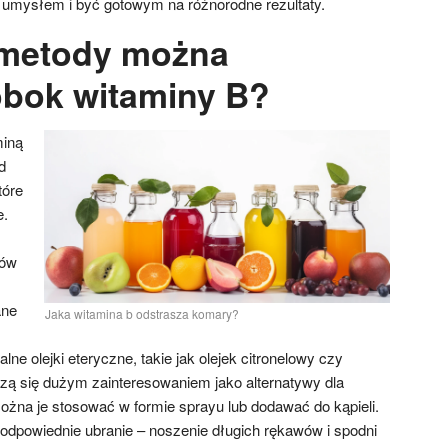
 umysłem i być gotowym na różnorodne rezultaty.
 metody można
bok witaminy B?
miną
d
tóre
e.
tów
ane
Jaka witamina b odstrasza komary?
ne olejki eteryczne, takie jak olejek citronelowy czy
szą się dużym zainteresowaniem jako alternatywy dla
żna je stosować w formie sprayu lub dodawać do kąpieli.
dpowiednie ubranie – noszenie długich rękawów i spodni