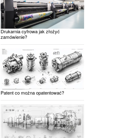
Drukarnia cyfrowa jak złożyć
zamówienie?
Patent co można opatentować?