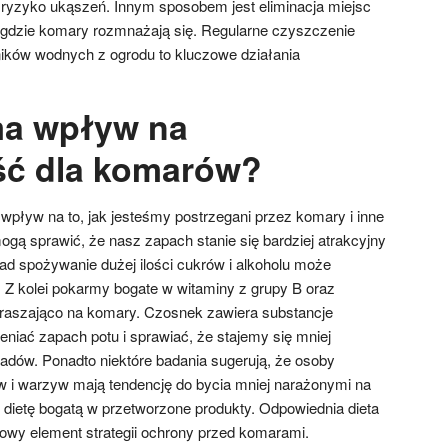
ryzyko ukąszeń. Innym sposobem jest eliminacja miejsc
 gdzie komary rozmnażają się. Regularne czyszczenie
ników wodnych z ogrodu to kluczowe działania
ma wpływ na
ść dla komarów?
pływ na to, jak jesteśmy postrzegani przez komary i inne
gą sprawić, że nasz zapach stanie się bardziej atrakcyjny
ad spożywanie dużej ilości cukrów i alkoholu może
Z kolei pokarmy bogate w witaminy z grupy B oraz
raszająco na komary. Czosnek zawiera substancje
niać zapach potu i sprawiać, że stajemy się mniej
adów. Ponadto niektóre badania sugerują, że osoby
 i warzyw mają tendencję do bycia mniej narażonymi na
y dietę bogatą w przetworzone produkty. Odpowiednia dieta
wy element strategii ochrony przed komarami.