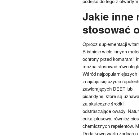
podejść do tego z otwartym
Jakie inne
stosować o
Oprócz suplementacji wita
B istnieje wiele innych meto
ochrony przed komarami, k
można stosować równolegl
Wśród najpopularniejszych
znajduje się użycie repelen
zawierających DEET lub
picaridynę, które są uznaw
za skuteczne środki
odstraszające owady. Natural
eukaliptusowy, również cie
chemicznych repelentów. Mo
Dodatkowo warto zadbać o o