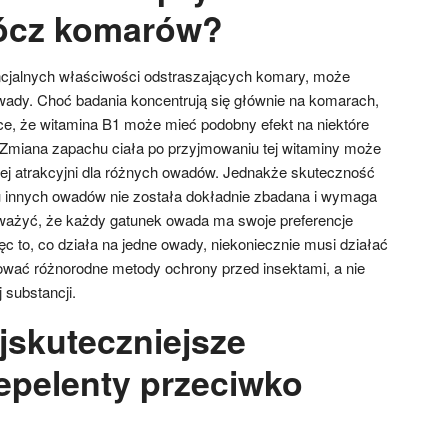
ócz komarów?
ncjalnych właściwości odstraszających komary, może
ady. Choć badania koncentrują się głównie na komarach,
ące, że witamina B1 może mieć podobny efekt na niektóre
Zmiana zapachu ciała po przyjmowaniu tej witaminy może
iej atrakcyjni dla różnych owadów. Jednakże skuteczność
u innych owadów nie została dokładnie zbadana i wymaga
ważyć, że każdy gatunek owada ma swoje preferencje
c to, co działa na jedne owady, niekoniecznie musi działać
sować różnorodne metody ochrony przed insektami, a nie
 substancji.
jskuteczniejsze
repelenty przeciwko