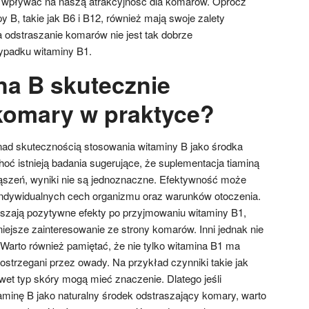
 wpływać na naszą atrakcyjność dla komarów. Oprócz
y B, takie jak B6 i B12, również mają swoje zalety
a odstraszanie komarów nie jest tak dobrze
ypadku witaminy B1.
na B skutecznie
komary w praktyce?
nad skutecznością stosowania witaminy B jako środka
oć istnieją badania sugerujące, że suplementacja tiaminą
ąszeń, wyniki nie są jednoznaczne. Efektywność może
 indywidualnych cech organizmu oraz warunków otoczenia.
szają pozytywne efekty po przyjmowaniu witaminy B1,
iejsze zainteresowanie ze strony komarów. Inni jednak nie
 Warto również pamiętać, że nie tylko witamina B1 ma
ostrzegani przez owady. Na przykład czynniki takie jak
wet typ skóry mogą mieć znaczenie. Dlatego jeśli
minę B jako naturalny środek odstraszający komary, warto