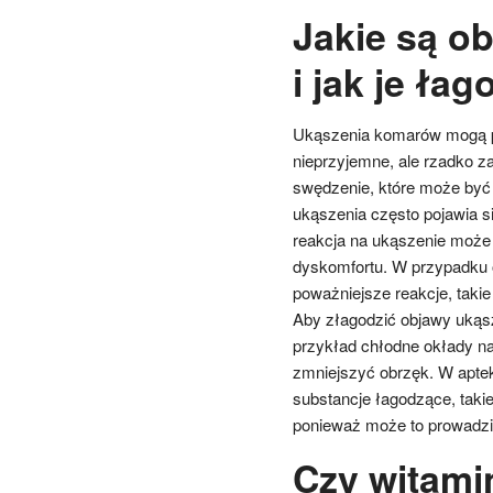
Jakie są o
i jak je łag
Ukąszenia komarów mogą p
nieprzyjemne, ale rzadko z
swędzenie, które może być 
ukąszenia często pojawia s
reakcja na ukąszenie może 
dyskomfortu. W przypadku 
poważniejsze reakcje, takie
Aby złagodzić objawy uką
przykład chłodne okłady na
zmniejszyć obrzęk. W aptek
substancje łagodzące, takie
ponieważ może to prowadzić 
Czy witami