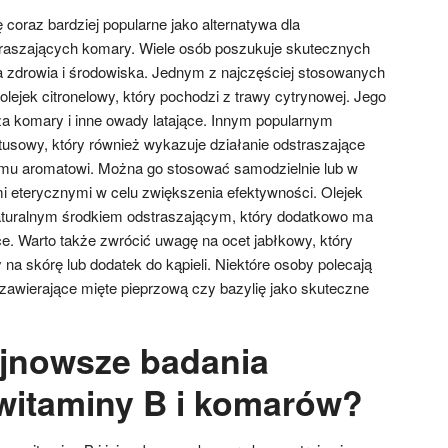
ę coraz bardziej popularne jako alternatywa dla
aszających komary. Wiele osób poszukuje skutecznych
 zdrowia i środowiska. Jednym z najczęściej stosowanych
 olejek citronelowy, który pochodzi z trawy cytrynowej. Jego
a komary i inne owady latające. Innym popularnym
tusowy, który również wykazuje działanie odstraszające
mu aromatowi. Można go stosować samodzielnie lub w
mi eterycznymi w celu zwiększenia efektywności. Olejek
aturalnym środkiem odstraszającym, który dodatkowo ma
ące. Warto także zwrócić uwagę na ocet jabłkowy, który
a skórę lub dodatek do kąpieli. Niektóre osoby polecają
zawierające mięte pieprzową czy bazylię jako skuteczne
ajnowsze badania
witaminy B i komarów?