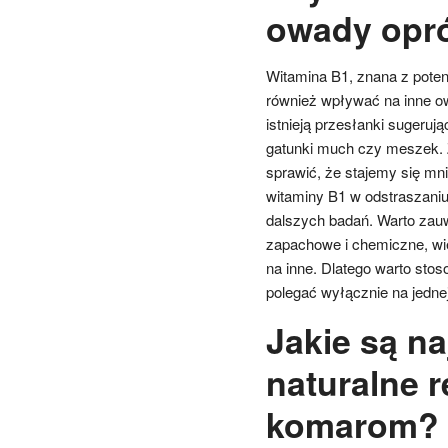
owady opr
Witamina B1, znana z pote
również wpływać na inne ow
istnieją przesłanki sugeruj
gatunki much czy meszek. 
sprawić, że stajemy się mn
witaminy B1 w odstraszani
dalszych badań. Warto zau
zapachowe i chemiczne, wię
na inne. Dlatego warto sto
polegać wyłącznie na jednej
Jakie są na
naturalne 
komarom?