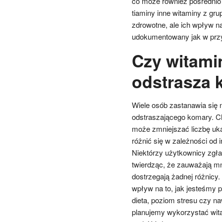
co może również pośrednio
tiaminy inne witaminy z grup
zdrowotne, ale ich wpływ n
udokumentowany jak w prz
Czy witami
odstrasza 
Wiele osób zastanawia się 
odstraszającego komary. Ch
może zmniejszać liczbę uk
różnić się w zależności od
Niektórzy użytkownicy zgła
twierdząc, że zauważają mn
dostrzegają żadnej różnicy.
wpływ na to, jak jesteśmy p
dieta, poziom stresu czy na
planujemy wykorzystać wita