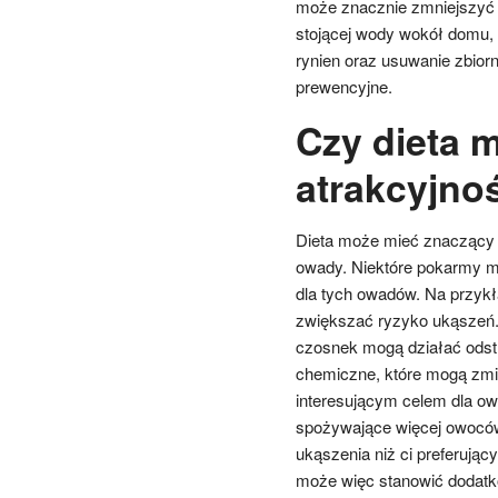
może znacznie zmniejszyć 
stojącej wody wokół domu,
rynien oraz usuwanie zbior
prewencyjne.
Czy dieta 
atrakcyjno
Dieta może mieć znaczący w
owady. Niektóre pokarmy mo
dla tych owadów. Na przykł
zwiększać ryzyko ukąszeń. 
czosnek mogą działać odst
chemiczne, które mogą zmie
interesującym celem dla ow
spożywające więcej owoców
ukąszenia niż ci preferując
może więc stanowić dodatko