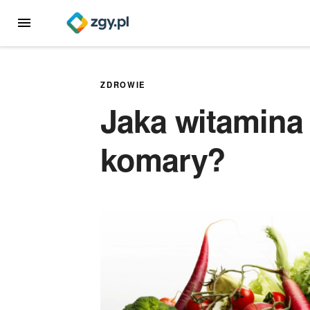
Przejdź
MENU
do
treści
ZDROWIE
Jaka witamina
komary?