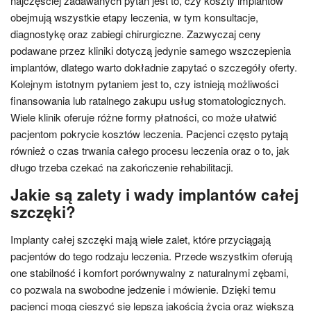
najczęściej zadawanych pytań jest to, czy koszty implantów
obejmują wszystkie etapy leczenia, w tym konsultacje,
diagnostykę oraz zabiegi chirurgiczne. Zazwyczaj ceny
podawane przez kliniki dotyczą jedynie samego wszczepienia
implantów, dlatego warto dokładnie zapytać o szczegóły oferty.
Kolejnym istotnym pytaniem jest to, czy istnieją możliwości
finansowania lub ratalnego zakupu usług stomatologicznych.
Wiele klinik oferuje różne formy płatności, co może ułatwić
pacjentom pokrycie kosztów leczenia. Pacjenci często pytają
również o czas trwania całego procesu leczenia oraz o to, jak
długo trzeba czekać na zakończenie rehabilitacji.
Jakie są zalety i wady implantów całej
szczęki?
Implanty całej szczęki mają wiele zalet, które przyciągają
pacjentów do tego rodzaju leczenia. Przede wszystkim oferują
one stabilność i komfort porównywalny z naturalnymi zębami,
co pozwala na swobodne jedzenie i mówienie. Dzięki temu
pacjenci mogą cieszyć się lepszą jakością życia oraz większą