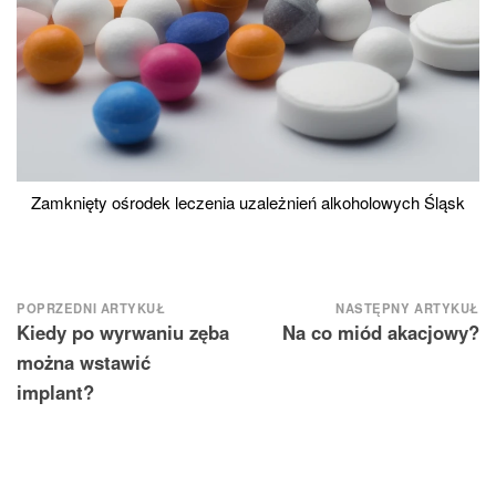
Zamknięty ośrodek leczenia uzależnień alkoholowych Śląsk
Nawigacja
POPRZEDNI ARTYKUŁ
NASTĘPNY ARTYKUŁ
Kiedy po wyrwaniu zęba
Na co miód akacjowy?
wpisu
można wstawić
implant?