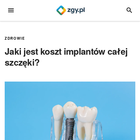
Przejdź
MENU
SZUKA
do
treści
ZDROWIE
Jaki jest koszt implantów całej
szczęki?