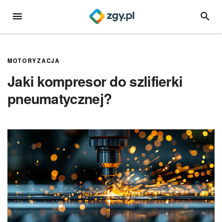
Przejdź
MENU
SZUKA
do
treści
MOTORYZACJA
Jaki kompresor do szlifierki
pneumatycznej?