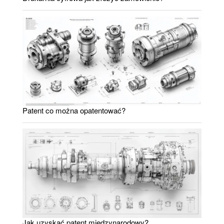
Patent co można opatentować?
Jak uzyskać patent międzynarodowy?