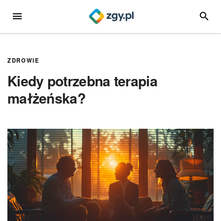
Przejdź
MENU
SZUKA
do
treści
ZDROWIE
Kiedy potrzebna terapia
małżeńska?