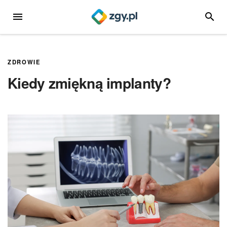
Przejdź
MENU
SZUKA
do
treści
ZDROWIE
Kiedy zmiękną implanty?