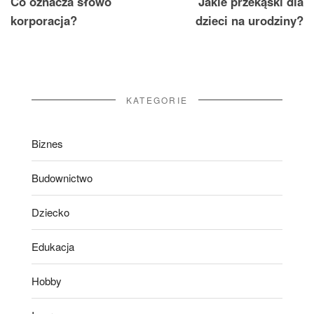
Co oznacza słowo
Jakie przekąski dla
wpisu
korporacja?
dzieci na urodziny?
KATEGORIE
Biznes
Budownictwo
Dziecko
Edukacja
Hobby