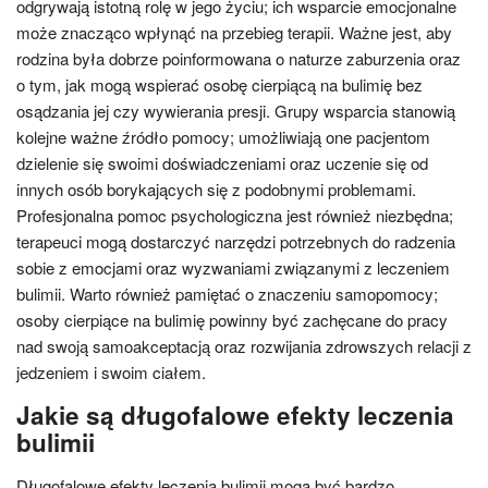
odgrywają istotną rolę w jego życiu; ich wsparcie emocjonalne
może znacząco wpłynąć na przebieg terapii. Ważne jest, aby
rodzina była dobrze poinformowana o naturze zaburzenia oraz
o tym, jak mogą wspierać osobę cierpiącą na bulimię bez
osądzania jej czy wywierania presji. Grupy wsparcia stanowią
kolejne ważne źródło pomocy; umożliwiają one pacjentom
dzielenie się swoimi doświadczeniami oraz uczenie się od
innych osób borykających się z podobnymi problemami.
Profesjonalna pomoc psychologiczna jest również niezbędna;
terapeuci mogą dostarczyć narzędzi potrzebnych do radzenia
sobie z emocjami oraz wyzwaniami związanymi z leczeniem
bulimii. Warto również pamiętać o znaczeniu samopomocy;
osoby cierpiące na bulimię powinny być zachęcane do pracy
nad swoją samoakceptacją oraz rozwijania zdrowszych relacji z
jedzeniem i swoim ciałem.
Jakie są długofalowe efekty leczenia
bulimii
Długofalowe efekty leczenia bulimii mogą być bardzo