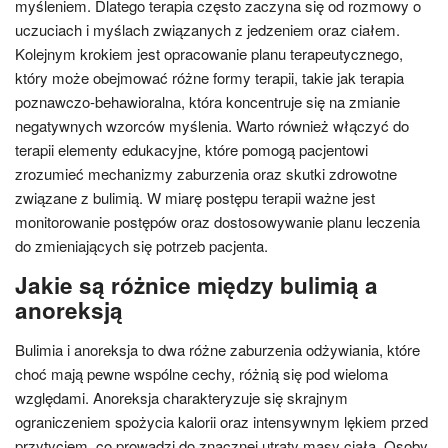
myśleniem. Dlatego terapia często zaczyna się od rozmowy o
uczuciach i myślach związanych z jedzeniem oraz ciałem.
Kolejnym krokiem jest opracowanie planu terapeutycznego,
który może obejmować różne formy terapii, takie jak terapia
poznawczo-behawioralna, która koncentruje się na zmianie
negatywnych wzorców myślenia. Warto również włączyć do
terapii elementy edukacyjne, które pomogą pacjentowi
zrozumieć mechanizmy zaburzenia oraz skutki zdrowotne
związane z bulimią. W miarę postępu terapii ważne jest
monitorowanie postępów oraz dostosowywanie planu leczenia
do zmieniających się potrzeb pacjenta.
Jakie są różnice między bulimią a
anoreksją
Bulimia i anoreksja to dwa różne zaburzenia odżywiania, które
choć mają pewne wspólne cechy, różnią się pod wieloma
względami. Anoreksja charakteryzuje się skrajnym
ograniczeniem spożycia kalorii oraz intensywnym lękiem przed
przytyciem, co prowadzi do znacznej utraty masy ciała. Osoby