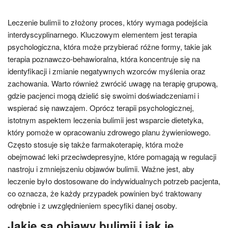
Leczenie bulimii to złożony proces, który wymaga podejścia
interdyscyplinarnego. Kluczowym elementem jest terapia
psychologiczna, która może przybierać różne formy, takie jak
terapia poznawczo-behawioralna, która koncentruje się na
identyfikacji i zmianie negatywnych wzorców myślenia oraz
zachowania. Warto również zwrócić uwagę na terapię grupową,
gdzie pacjenci mogą dzielić się swoimi doświadczeniami i
wspierać się nawzajem. Oprócz terapii psychologicznej,
istotnym aspektem leczenia bulimii jest wsparcie dietetyka,
który pomoże w opracowaniu zdrowego planu żywieniowego.
Często stosuje się także farmakoterapię, która może
obejmować leki przeciwdepresyjne, które pomagają w regulacji
nastroju i zmniejszeniu objawów bulimii. Ważne jest, aby
leczenie było dostosowane do indywidualnych potrzeb pacjenta,
co oznacza, że każdy przypadek powinien być traktowany
odrębnie i z uwzględnieniem specyfiki danej osoby.
Jakie są objawy bulimii i jak je