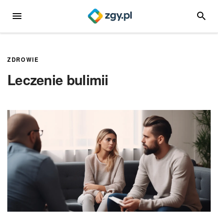
Przejdź
MENU
SZUKA
do
treści
ZDROWIE
Leczenie bulimii