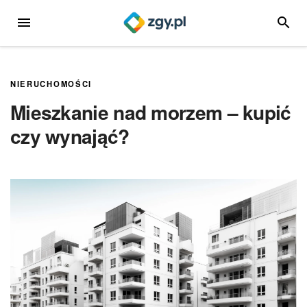
Przejdź
MENU
SZUKA
do
treści
NIERUCHOMOŚCI
Mieszkanie nad morzem – kupić
czy wynająć?