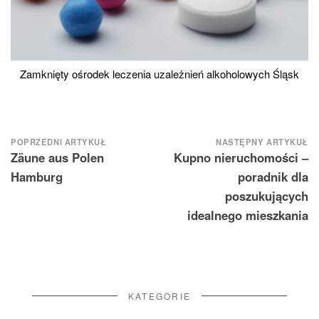
Zamknięty ośrodek leczenia uzależnień alkoholowych Śląsk
Nawigacja
POPRZEDNI ARTYKUŁ
NASTĘPNY ARTYKUŁ
Zäune aus Polen
Kupno nieruchomości –
wpisu
Hamburg
poradnik dla
poszukujących
idealnego mieszkania
KATEGORIE