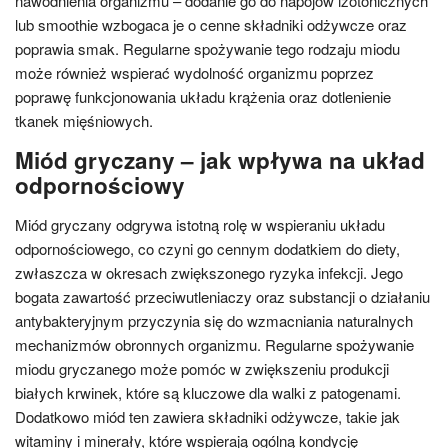
nawodnienia organizmu – dodanie go do napojów izotonicznych
lub smoothie wzbogaca je o cenne składniki odżywcze oraz
poprawia smak. Regularne spożywanie tego rodzaju miodu
może również wspierać wydolność organizmu poprzez
poprawę funkcjonowania układu krążenia oraz dotlenienie
tkanek mięśniowych.
Miód gryczany – jak wpływa na układ
odpornościowy
Miód gryczany odgrywa istotną rolę w wspieraniu układu
odpornościowego, co czyni go cennym dodatkiem do diety,
zwłaszcza w okresach zwiększonego ryzyka infekcji. Jego
bogata zawartość przeciwutleniaczy oraz substancji o działaniu
antybakteryjnym przyczynia się do wzmacniania naturalnych
mechanizmów obronnych organizmu. Regularne spożywanie
miodu gryczanego może pomóc w zwiększeniu produkcji
białych krwinek, które są kluczowe dla walki z patogenami.
Dodatkowo miód ten zawiera składniki odżywcze, takie jak
witaminy i minerały, które wspierają ogólną kondycję