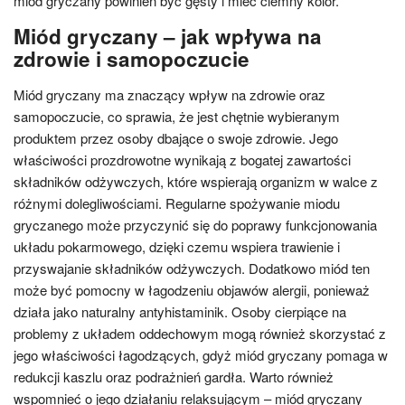
miód gryczany powinien być gęsty i mieć ciemny kolor.
Miód gryczany – jak wpływa na
zdrowie i samopoczucie
Miód gryczany ma znaczący wpływ na zdrowie oraz
samopoczucie, co sprawia, że jest chętnie wybieranym
produktem przez osoby dbające o swoje zdrowie. Jego
właściwości prozdrowotne wynikają z bogatej zawartości
składników odżywczych, które wspierają organizm w walce z
różnymi dolegliwościami. Regularne spożywanie miodu
gryczanego może przyczynić się do poprawy funkcjonowania
układu pokarmowego, dzięki czemu wspiera trawienie i
przyswajanie składników odżywczych. Dodatkowo miód ten
może być pomocny w łagodzeniu objawów alergii, ponieważ
działa jako naturalny antyhistaminik. Osoby cierpiące na
problemy z układem oddechowym mogą również skorzystać z
jego właściwości łagodzących, gdyż miód gryczany pomaga w
redukcji kaszlu oraz podrażnień gardła. Warto również
wspomnieć o jego działaniu relaksującym – miód gryczany