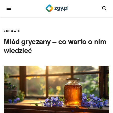
Przejdź
MENU
SZUKA
do
treści
ZDROWIE
Miód gryczany – co warto o nim
wiedzieć