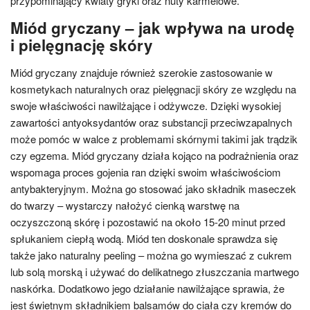
przypominający kwiaty gryki oraz nuty karmelowe.
Miód gryczany – jak wpływa na urodę
i pielęgnację skóry
Miód gryczany znajduje również szerokie zastosowanie w
kosmetykach naturalnych oraz pielęgnacji skóry ze względu na
swoje właściwości nawilżające i odżywcze. Dzięki wysokiej
zawartości antyoksydantów oraz substancji przeciwzapalnych
może pomóc w walce z problemami skórnymi takimi jak trądzik
czy egzema. Miód gryczany działa kojąco na podrażnienia oraz
wspomaga proces gojenia ran dzięki swoim właściwościom
antybakteryjnym. Można go stosować jako składnik maseczek
do twarzy – wystarczy nałożyć cienką warstwę na
oczyszczoną skórę i pozostawić na około 15-20 minut przed
spłukaniem ciepłą wodą. Miód ten doskonale sprawdza się
także jako naturalny peeling – można go wymieszać z cukrem
lub solą morską i używać do delikatnego złuszczania martwego
naskórka. Dodatkowo jego działanie nawilżające sprawia, że
jest świetnym składnikiem balsamów do ciała czy kremów do