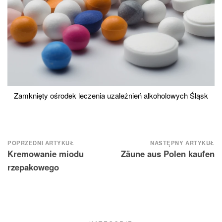
Zamknięty ośrodek leczenia uzależnień alkoholowych Śląsk
Nawigacja
POPRZEDNI ARTYKUŁ
NASTĘPNY ARTYKUŁ
Kremowanie miodu
Zäune aus Polen kaufen
wpisu
rzepakowego