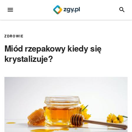
Przejdź
MENU
SZUKA
do
treści
ZDROWIE
Miód rzepakowy kiedy się
krystalizuje?