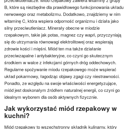
przeciwutleniacze. Miód rzepakowy zawiera witaminy z grupy
B, które są niezbędne dla prawidłowego funkcjonowania układu
nerwowego oraz metabolizmu. Dodatkowo, znajdziemy w nim
witaminę C, która wspiera odporność organizmu i działa jako
silny przeciwutleniacz. Minerały obecne w miodzie
rzepakowym, takie jak potas, magnez czy wapń, przyczyniają
się do utrzymania równowagi elektrolitowej oraz wspierają
zdrowie kości i mięśni. Miód ten ma także działanie
przeciwzapalne i antybakteryjne, co czyni go skutecznym
środkiem w walce z infekcjami górnych dróg oddechowych.
Regularne spożywanie miodu rzepakowego może wspierać
układ pokarmowy, łagodząc objawy zgagi czy niestrawności.
Ponadto, ze względu na swoje właściwości energetyzujące,
miód jest doskonałym źródłem naturalnej energii, co czyni go
idealnym wyborem dla osób aktywnych fizycznie.
Jak wykorzystać miód rzepakowy w
kuchni?
Miód rzepakowy to wszechstronny składnik kulinarny, który