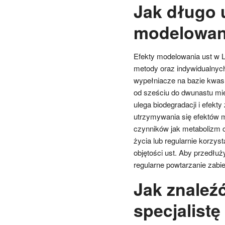
Jak długo u
modelowani
Efekty modelowania ust w L
metody oraz indywidualnyc
wypełniacze na bazie kwasu
od sześciu do dwunastu mie
ulega biodegradacji i efekt
utrzymywania się efektów m
czynników jak metabolizm c
życia lub regularnie korzy
objętości ust. Aby przedłuż
regularne powtarzanie zabie
Jak znaleź
specjalist