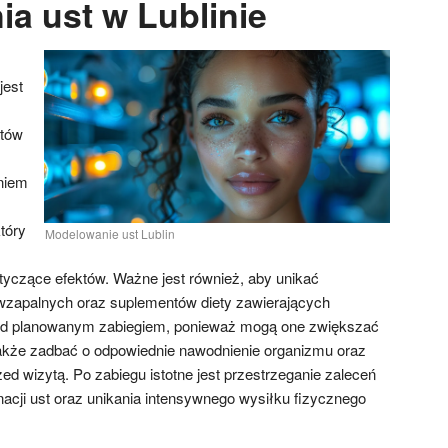
a ust w Lublinie
jest
atów
niem
który
Modelowanie ust Lublin
yczące efektów. Ważne jest również, aby unikać
wzapalnych oraz suplementów diety zawierających
rzed planowanym zabiegiem, ponieważ mogą one zwiększać
także zadbać o odpowiednie nawodnienie organizmu oraz
zed wizytą. Po zabiegu istotne jest przestrzeganie zaleceń
nacji ust oraz unikania intensywnego wysiłku fizycznego