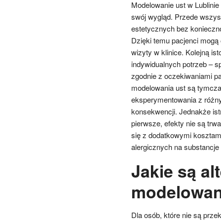
Modelowanie ust w Lublinie 
swój wygląd. Przede wszyst
estetycznych bez konieczno
Dzięki temu pacjenci mogą
wizyty w klinice. Kolejną i
indywidualnych potrzeb – spe
zgodnie z oczekiwaniami pa
modelowania ust są tymcza
eksperymentowania z różnym
konsekwencji. Jednakże ist
pierwsze, efekty nie są tr
się z dodatkowymi kosztami
alergicznych na substancj
Jakie są al
modelowani
Dla osób, które nie są pr