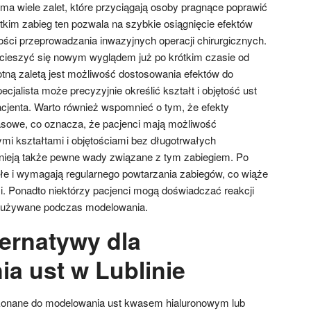
ma wiele zalet, które przyciągają osoby pragnące poprawić
kim zabieg ten pozwala na szybkie osiągnięcie efektów
ści przeprowadzania inwazyjnych operacji chirurgicznych.
 cieszyć się nowym wyglądem już po krótkim czasie od
stotną zaletą jest możliwość dostosowania efektów do
cjalista może precyzyjnie określić kształt i objętość ust
cjenta. Warto również wspomnieć o tym, że efekty
sowe, co oznacza, że pacjenci mają możliwość
i kształtami i objętościami bez długotrwałych
nieją także pewne wady związane z tym zabiegiem. Po
wałe i wymagają regularnego powtarzania zabiegów, co wiąże
. Ponadto niektórzy pacjenci mogą doświadczać reakcji
e używane podczas modelowania.
ternatywy dla
a ust w Lublinie
zekonane do modelowania ust kwasem hialuronowym lub