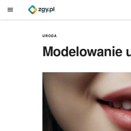
Przejdź
MENU
do
treści
URODA
Modelowanie u