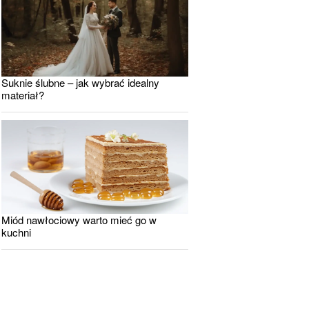
Suknie ślubne – jak wybrać idealny
materiał?
Miód nawłociowy warto mieć go w
kuchni