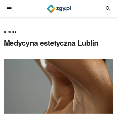
Przejdź
MENU
SZUKA
do
treści
URODA
Medycyna estetyczna Lublin