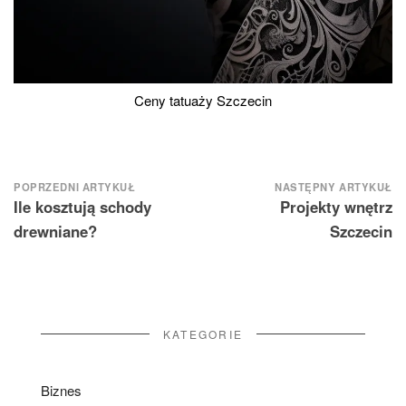
Ceny tatuaży Szczecin
Nawigacja
POPRZEDNI ARTYKUŁ
NASTĘPNY ARTYKUŁ
Ile kosztują schody
Projekty wnętrz
wpisu
drewniane?
Szczecin
KATEGORIE
Biznes