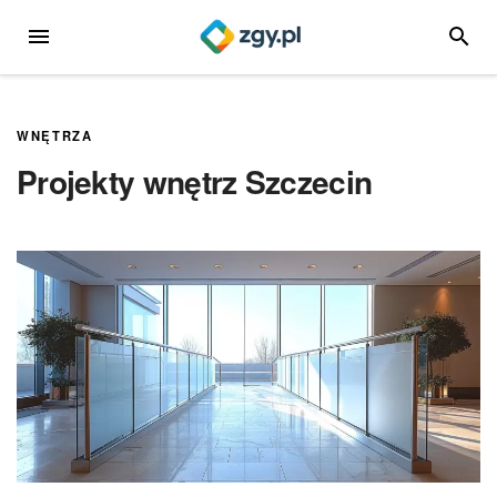
Przejdź
MENU
SZUKA
do
treści
WNĘTRZA
Projekty wnętrz Szczecin