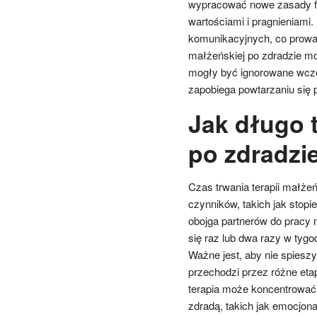
wypracować nowe zasady fu
wartościami i pragnieniami.
komunikacyjnych, co prowad
małżeńskiej po zdradzie mo
mogły być ignorowane wcześ
zapobiega powtarzaniu się 
Jak długo 
po zdradzi
Czas trwania terapii małżeń
czynników, takich jak sto
obojga partnerów do pracy 
się raz lub dwa razy w tygod
Ważne jest, aby nie spiesz
przechodzi przez różne et
terapia może koncentrować
zdradą, takich jak emocjon