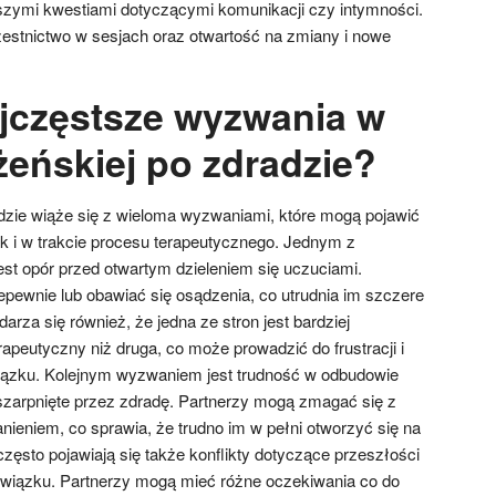
zymi kwestiami dotyczącymi komunikacji czy intymności.
zestnictwo w sesjach oraz otwartość na zmiany i nowe
ajczęstsze wyzwania w
żeńskiej po zdradzie?
zie wiąże się z wieloma wyzwaniami, które mogą pojawić
ak i w trakcie procesu terapeutycznego. Jednym z
st opór przed otwartym dzieleniem się uczuciami.
epewnie lub obawiać się osądzenia, co utrudnia im szczere
arza się również, że jedna ze stron jest bardziej
peutyczny niż druga, co może prowadzić do frustracji i
iązku. Kolejnym wyzwaniem jest trudność w odbudowie
dszarpnięte przez zdradę. Partnerzy mogą zmagać się z
ieniem, co sprawia, że trudno im w pełni otworzyć się na
często pojawiają się także konflikty dotyczące przeszłości
związku. Partnerzy mogą mieć różne oczekiwania co do