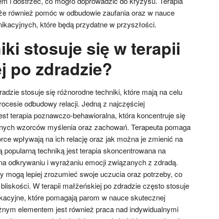
jem i dostrzec, co mogło doprowadzić do kryzysu. Terapia
e również pomóc w odbudowie zaufania oraz w nauce
kacyjnych, które będą przydatne w przyszłości.
iki stosuje się w terapii
j po zdradzie?
radzie stosuje się różnorodne techniki, które mają na celu
ocesie odbudowy relacji. Jedną z najczęściej
t terapia poznawczo-behawioralna, która koncentruje się
wnych wzorców myślenia oraz zachowań. Terapeuta pomaga
rce wpływają na ich relację oraz jak można je zmienić na
ą popularną techniką jest terapia skoncentrowana na
 na odkrywaniu i wyrażaniu emocji związanych z zdradą.
zy mogą lepiej zrozumieć swoje uczucia oraz potrzeby, co
 bliskości. W terapii małżeńskiej po zdradzie często stosuje
ikacyjne, które pomagają parom w nauce skutecznej
żnym elementem jest również praca nad indywidualnymi