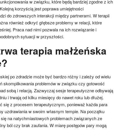
nkcjonowania w związku, które będą bardziej zgodne z ich
 Kolejną korzyścią jest poprawa umiejętności
zi do zdrowszych interakcji między partnerami. W terapii
żna również odkryć głębsze problemy w relacji, które
niej. Praca nad nimi pozwala na ich rozwiązanie i
podobnych sytuacji w przyszłości.
trwa terapia małżeńska
e?
skiej po zdradzie może być bardzo różny i zależy od wielu
pień skomplikowania problemów w związku czy gotowość
nad sobą i relacją. Zazwyczaj sesje terapeutyczne odbywają
niu i trwają od kilku miesięcy do nawet roku lub dłużej.
yć się z procesem terapeutycznym, ponieważ każda para
apy uzdrawiania w swoim własnym tempie. Na początku
 się na natychmiastowych problemach związanych ze
alny ból czy brak zaufania. W miarę postępów pary mogą