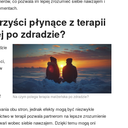
erów, co pozwala im lepiej zrozumieć siebie nawzajem i
omentach.
rzyści płynące z terapii
j po zdradzie?
dzie
ci,
ów
z
Na czym polega terapia małżeńska po zdradzie?
nia obu stron, jednak efekty mogą być niezwykle
ictwo w terapii pozwala partnerom na lepsze zrozumienie
iwań wobec siebie nawzajem. Dzięki temu mogą oni