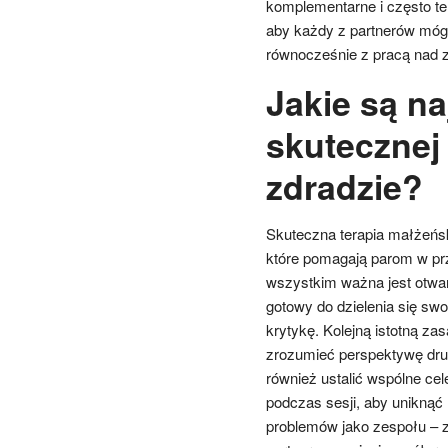
komplementarne i często tera
aby każdy z partnerów móg
równocześnie z pracą nad 
Jakie są n
skutecznej 
zdradzie?
Skuteczna terapia małżeńsk
które pomagają parom w prz
wszystkim ważna jest otwar
gotowy do dzielenia się sw
krytykę. Kolejną istotną za
zrozumieć perspektywę drug
również ustalić wspólne ce
podczas sesji, aby uniknąć 
problemów jako zespołu – z