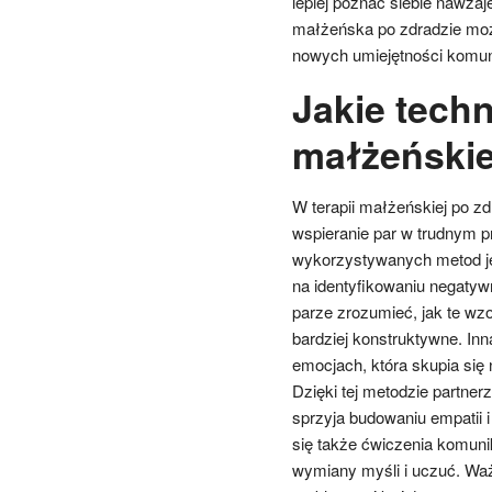
lepiej poznać siebie nawza
małżeńska po zdradzie moż
nowych umiejętności komuni
Jakie techn
małżeńskie
W terapii małżeńskiej po zd
wspieranie par w trudnym pr
wykorzystywanych metod jes
na identyfikowaniu negaty
parze zrozumieć, jak te wzo
bardziej konstruktywne. Inn
emocjach, która skupia się
Dzięki tej metodzie partner
sprzyja budowaniu empatii i
się także ćwiczenia komun
wymiany myśli i uczuć. Wa