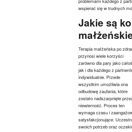
problemami każdego z partn
wspierać się w trudnych m
Jakie są ko
małżeńskie
Terapia małżeńska po zdra
przynosi wiele korzyści
zarówno dla pary jako całoś
jak i dla każdego z partner
indywidualnie. Przede
wszystkim umożliwia ona
odbudowę zaufania, które
zostało nadszarpnięte prze
niewierność. Proces ten
wymaga czasu i zaangażowa
satysfakcjonujące. Uczestn
swoich potrzeb oraz oczek