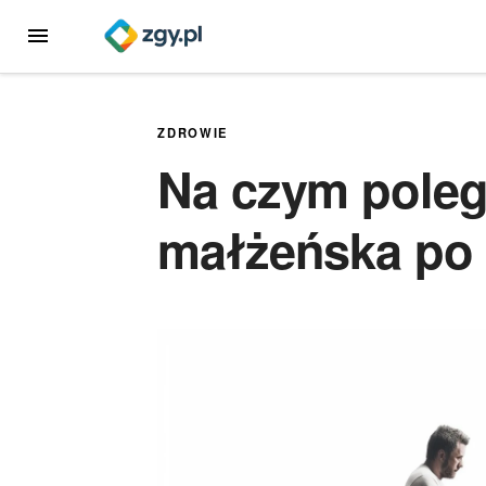
Przejdź
MENU
do
treści
ZDROWIE
Na czym poleg
małżeńska po 