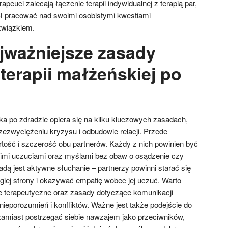
peuci zalecają łączenie terapii indywidualnej z terapią par,
ł pracować nad swoimi osobistymi kwestiami
związkiem.
ajważniejsze zasady
terapii małżeńskiej po
a po zdradzie opiera się na kilku kluczowych zasadach,
ezwyciężeniu kryzysu i odbudowie relacji. Przede
tość i szczerość obu partnerów. Każdy z nich powinien być
oimi uczuciami oraz myślami bez obaw o osądzenie czy
sadą jest aktywne słuchanie – partnerzy powinni starać się
iej strony i okazywać empatię wobec jej uczuć. Warto
le terapeutyczne oraz zasady dotyczące komunikacji
nieporozumień i konfliktów. Ważne jest także podejście do
amiast postrzegać siebie nawzajem jako przeciwników,