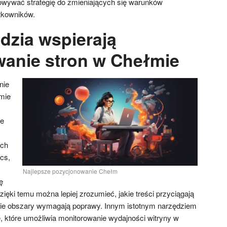
owywać strategię do zmieniających się warunków
ytkowników.
dzia wspierają
anie stron w Chełmie
nie
mie
re
ych
cs,
Najlepsze pozycjonowanie Chełm
ę
ęki temu można lepiej zrozumieć, jakie treści przyciągają
kie obszary wymagają poprawy. Innym istotnym narzędziem
, które umożliwia monitorowanie wydajności witryny w