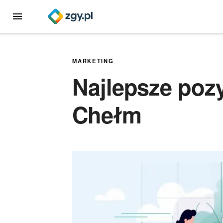
Przejdź
MENU
do
treści
MARKETING
Najlepsze poz
Chełm