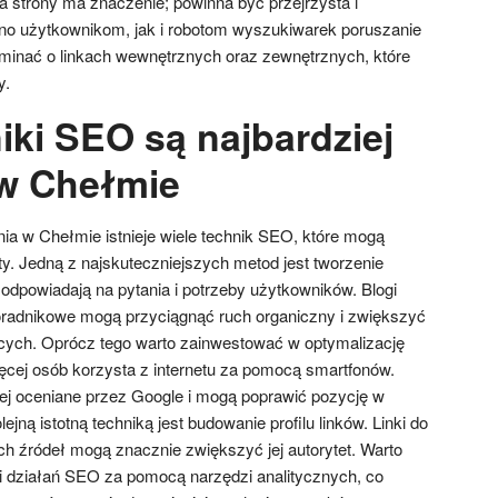
a strony ma znaczenie; powinna być przejrzysta i
ówno użytkownikom, jak i robotom wyszukiwarek poruszanie
ominać o linkach wewnętrznych oraz zewnętrznych, które
y.
iki SEO są najbardziej
w Chełmie
a w Chełmie istnieje wiele technik SEO, które mogą
y. Jedną z najskuteczniejszych metod jest tworzenie
 odpowiadają na pytania i potrzeby użytkowników. Blogi
oradnikowe mogą przyciągnąć ruch organiczny i zwiększyć
ych. Oprócz tego warto zainwestować w optymalizację
ęcej osób korzysta z internetu za pomocą smartfonów.
ej oceniane przez Google i mogą poprawić pozycję w
jną istotną techniką jest budowanie profilu linków. Linki do
ch źródeł mogą znacznie zwiększyć jej autorytet. Warto
i działań SEO za pomocą narzędzi analitycznych, co