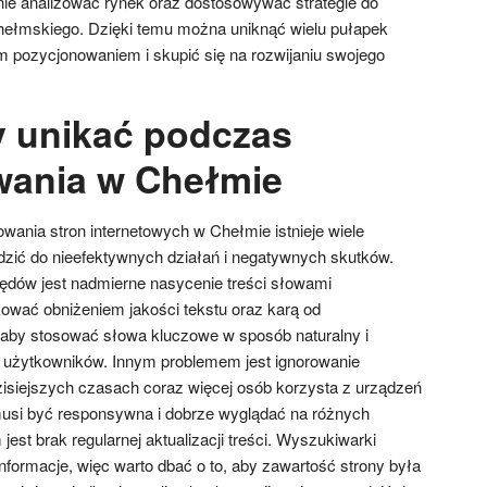
nie analizować rynek oraz dostosowywać strategie do
chełmskiego. Dzięki temu można uniknąć wielu pułapek
 pozycjonowaniem i skupić się na rozwijaniu swojego
y unikać podczas
wania w Chełmie
ania stron internetowych w Chełmie istnieje wiele
zić do nieefektywnych działań i negatywnych skutków.
ędów jest nadmierne nasycenie treści słowami
wać obniżeniem jakości tekstu oraz karą od
 aby stosować słowa kluczowe w sposób naturalny i
ć użytkowników. Innym problemem jest ignorowanie
dzisiejszych czasach coraz więcej osób korzysta z urządzeń
musi być responsywna i dobrze wyglądać na różnych
est brak regularnej aktualizacji treści. Wyszukiwarki
 informacje, więc warto dbać o to, aby zawartość strony była