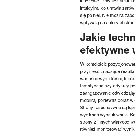
kluczowe. Również struktur
intuicyjna, co ułatwia zar
się po niej. Nie można zap
wpływają na autorytet stron
Jakie techn
efektywne 
W kontekście pozycjonowani
przynieść znaczące rezultat
wartościowych treści, które
tematyczne czy artykuły p
zaangażowanie odwiedzając
mobilną, ponieważ coraz wi
Strony responsywne są lepi
wynikach wyszukiwania. Kole
strony z innych wiarygodny
również monitorować wynik