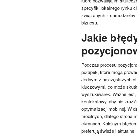
które pozwalają im skutecz
specyfiki lokalnego rynku 
związanych z samodzielnym
biznesu.
Jakie błęd
pozycjono
Podczas procesu pozycjonow
pułapek, które mogą prowad
Jednym z najczęstszych bł
kluczowymi, co może skutko
wyszukiwarek. Ważne jest,
kontekstowy, aby nie zrazi
optymalizacji mobilnej. W 
mobilnych, dlatego strona 
ekranach. Kolejnym błędem j
preferują świeże i aktualne