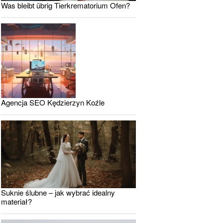
Was bleibt übrig Tierkrematorium Ofen?
Agencja SEO Kędzierzyn Koźle
Suknie ślubne – jak wybrać idealny
materiał?