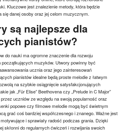
uki. Kluczowe jest znalezienie metody, która będzie
a się danej osoby oraz jej celom muzycznym.
y są najlepsze dla
cych pianistów?
w do nauki ma ogromne znaczenie dla rozwoju
ch początkujących muzyków. Utwory powinny być
awansowania ucznia oraz jego zainteresowań
cych pianistów idealne będą proste melodie z łatwym
zwolą na szybkie osiągnięcie satysfakcjonujących
akie jak „Für Elise” Beethovena czy „Prelude in C Major”
 przez uczniów ze względu na swoją popularność oraz
senki popowe czy filmowe melodie mogą być świetnym
hcą grać coś bardziej współczesnego i znanego. Ważne jest
 motywujące i sprawiały radość podczas grania. Dzięki
j skłonni do regularnych ćwiczeń i rozwijania swoich