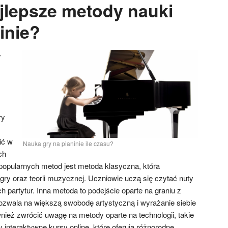
ajlepsze metody nauki
inie?
y
ry
ić w
Nauka gry na pianinie ile czasu?
ch
 popularnych metod jest metoda klasyczna, która
 gry oraz teorii muzycznej. Uczniowie uczą się czytać nuty
 partytur. Inna metoda to podejście oparte na graniu z
pozwala na większą swobodę artystyczną i wyrażanie siebie
ież zwrócić uwagę na metody oparte na technologii, takie
y interaktywne kursy online, które oferują różnorodne