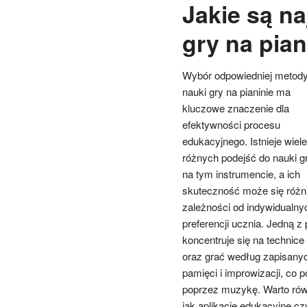
Jakie są n
gry na pian
Wybór odpowiedniej metod
nauki gry na pianinie ma
kluczowe znaczenie dla
efektywności procesu
edukacyjnego. Istnieje wiele
różnych podejść do nauki g
na tym instrumencie, a ich
skuteczność może się różn
zależności od indywidualny
preferencji ucznia. Jedną z
koncentruje się na technice
oraz grać według zapisanych
pamięci i improwizacji, co 
poprzez muzykę. Warto równ
jak aplikacje edukacyjne cz