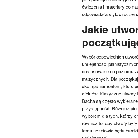
ćwiczenia i materiały do na
odpowiadała stylowi uczeni
Jakie utwor
początkują
Wybór odpowiednich utworó
umiejętności pianistyczny
dostosowane do poziomu za
muzycznych. Dla początkują
akompaniamentem, które po
efektów. Klasyczne utwory t
Bacha są często wybierane
przystępność. Również pio
wyborem dla tych, którzy c
również to, aby utwory były
temu uczniowie będą bardzie
umiejętności.