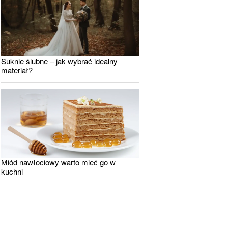
Suknie ślubne – jak wybrać idealny
materiał?
Miód nawłociowy warto mieć go w
kuchni