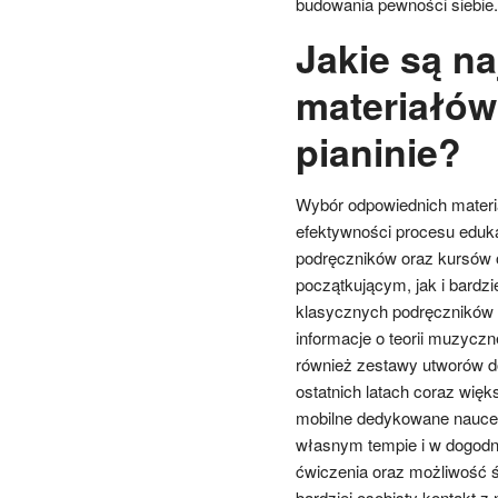
budowania pewności siebie.
Jakie są na
materiałów
pianinie?
Wybór odpowiednich materiał
efektywności procesu eduka
podręczników oraz kursów 
początkującym, jak i bard
klasycznych podręczników d
informacje o teorii muzyczn
również zestawy utworów 
ostatnich latach coraz więk
mobilne dedykowane nauce g
własnym tempie i w dogodnym
ćwiczenia oraz możliwość ś
bardziej osobisty kontakt z