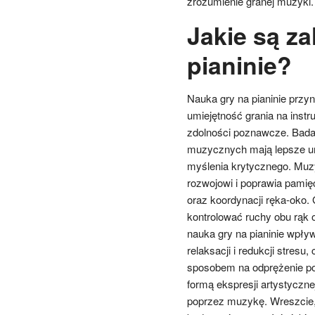
zrozumienie granej muzyki.
Jakie są za
pianinie?
Nauka gry na pianinie przy
umiejętność grania na instr
zdolności poznawcze. Badan
muzycznych mają lepsze um
myślenia krytycznego. Muz
rozwojowi i poprawia pamięć
oraz koordynacji ręka-oko.
kontrolować ruchy obu rąk o
nauka gry na pianinie wpł
relaksacji i redukcji stres
sposobem na odprężenie po 
formą ekspresji artystyczn
poprzez muzykę. Wreszcie, 