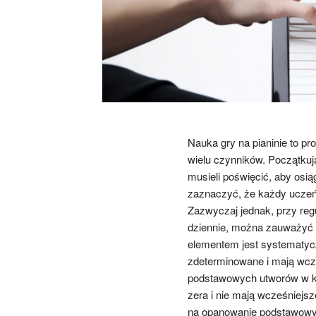
Nauka gry na pianinie to pr
wielu czynników. Początkuj
musieli poświęcić, aby osi
zaznaczyć, że każdy uczeń 
Zazwyczaj jednak, przy reg
dziennie, można zauważyć 
elementem jest systematycz
zdeterminowane i mają wcz
podstawowych utworów w kró
zera i nie mają wcześniej
na opanowanie podstawowych