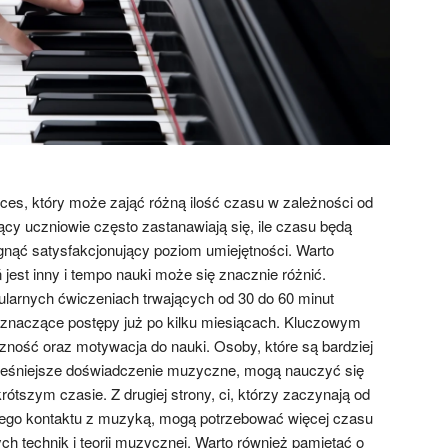
oces, który może zająć różną ilość czasu w zależności od
ący uczniowie często zastanawiają się, ile czasu będą
ągnąć satysfakcjonujący poziom umiejętności. Warto
jest inny i tempo nauki może się znacznie różnić.
ularnych ćwiczeniach trwających od 30 do 60 minut
znaczące postępy już po kilku miesiącach. Kluczowym
ność oraz motywacja do nauki. Osoby, które są bardziej
eśniejsze doświadczenie muzyczne, mogą nauczyć się
tszym czasie. Z drugiej strony, ci, którzy zaczynają od
szego kontaktu z muzyką, mogą potrzebować więcej czasu
 technik i teorii muzycznej. Warto również pamiętać o