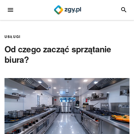
Przejdź
MENU
SZUKA
do
treści
USŁUGI
Od czego zacząć sprzątanie
biura?