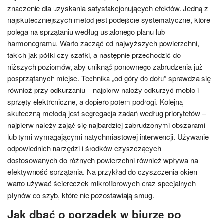
znaczenie dla uzyskania satysfakcjonujących efektów. Jedną z
najskuteczniejszych metod jest podejście systematyczne, które
polega na sprzątaniu według ustalonego planu lub
harmonogramu. Warto zacząć od najwyższych powierzchni,
takich jak półki czy szafki, a następnie przechodzić do
niższych poziomów, aby uniknąć ponownego zabrudzenia już
posprzątanych miejsc. Technika „od góry do dołu” sprawdza się
również przy odkurzaniu – najpierw należy odkurzyć meble i
sprzęty elektroniczne, a dopiero potem podłogi. Kolejną
skuteczną metodą jest segregacja zadań według priorytetów –
najpierw należy zająć się najbardziej zabrudzonymi obszarami
lub tymi wymagającymi natychmiastowej interwencji. Używanie
odpowiednich narzędzi i środków czyszczących
dostosowanych do różnych powierzchni również wpływa na
efektywność sprzątania. Na przykład do czyszczenia okien
warto używać ściereczek mikrofibrowych oraz specjalnych
płynów do szyb, które nie pozostawiają smug.
Jak dbać o porządek w biurze po