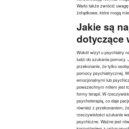
Warto także zwrócić uwagę 
żołądkowe, które mogą mie
Jakie są na
dotyczące 
Wokół wizyt u psychiatry n
ludzi do szukania pomocy. 
przekonanie, że tylko osob
pomocy psychiatrycznej. W
emocjonalnymi lub psychiczn
powszechnym mitem jest to, ż
formy terapii. W rzeczywist
psychoterapią, co daje pa
również z przekonaniem, że
rzeczywistości szukanie ws
psychiczne. Ważne jest równ
korzystaniem z usług psych