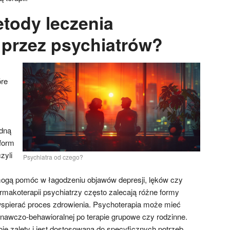
etody leczenia
przez psychiatrów?
óre
dną
form
zyli
Psychiatra od czego?
mogą pomóc w łagodzeniu objawów depresji, lęków czy
rmakoterapii psychiatrzy często zalecają różne formy
wspierać proces zdrowienia. Psychoterapia może mieć
znawczo-behawioralnej po terapie grupowe czy rodzinne.
e zalety i jest dostosowana do specyficznych potrzeb