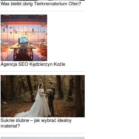
Was bleibt übrig Tierkrematorium Ofen?
Agencja SEO Kędzierzyn Koźle
Suknie ślubne – jak wybrać idealny
materiał?