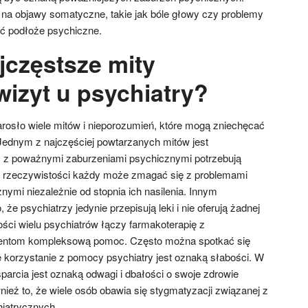
na objawy somatyczne, takie jak bóle głowy czy problemy
ć podłoże psychiczne.
jczęstsze mity
wizyt u psychiatry?
arosło wiele mitów i nieporozumień, które mogą zniechęcać
Jednym z najczęściej powtarzanych mitów jest
y z poważnymi zaburzeniami psychicznymi potrzebują
 rzeczywistości każdy może zmagać się z problemami
ymi niezależnie od stopnia ich nasilenia. Innym
e psychiatrzy jedynie przepisują leki i nie oferują żadnej
ości wielu psychiatrów łączy farmakoterapię z
cjentom kompleksową pomoc. Często można spotkać się
 korzystanie z pomocy psychiatry jest oznaką słabości. W
parcia jest oznaką odwagi i dbałości o swoje zdrowie
ież to, że wiele osób obawia się stygmatyzacji związanej z
iatrycznych.