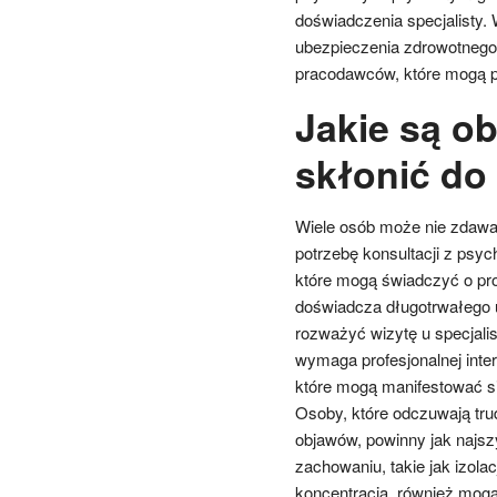
doświadczenia specjalisty.
ubezpieczenia zdrowotnego
pracodawców, które mogą p
Jakie są o
skłonić do 
Wiele osób może nie zdawa
potrzebę konsultacji z psy
które mogą świadczyć o pro
doświadcza długotrwałego u
rozważyć wizytę u specjali
wymaga profesjonalnej int
które mogą manifestować się
Osoby, które odczuwają tr
objawów, powinny jak najsz
zachowaniu, takie jak izola
koncentracją, również mog