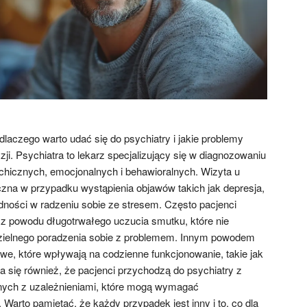
dlaczego warto udać się do psychiatry i jakie problemy
zji. Psychiatra to lekarz specjalizujący się w diagnozowaniu
chicznych, emocjonalnych i behawioralnych. Wizyta u
zna w przypadku wystąpienia objawów takich jak depresja,
udności w radzeniu sobie ze stresem. Często pacjenci
y z powodu długotrwałego uczucia smutku, które nie
ielnego poradzenia sobie z problemem. Innym powodem
we, które wpływają na codzienne funkcjonowanie, takie jak
rza się również, że pacjenci przychodzą do psychiatry z
ych z uzależnieniami, które mogą wymagać
 Warto pamiętać, że każdy przypadek jest inny i to, co dla