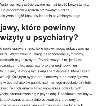
 Warto również zwrócić uwagę na możliwość korzystania z
 lub programów wsparcia oferowanych przez
okrywać część kosztów leczenia psychiatrycznego.
bjawy, które powinny
wizyty u psychiatry?
ć sobie sprawy z tego, jakie objawy mogą wskazywać na
chiatrą. Warto zwrócić uwagę na różnorodne symptomy,
blemach psychicznych. Przede wszystkim, jeśli ktoś
czucia smutku, apatii czy braku energii, powinien
sty. Objawy te mogą być związane z depresją, która często
erwencji. Kolejnym sygnałem alarmowym są stany lękowe,
 w postaci ataków paniki, nadmiernego niepokoju czy fobii.
udności w codziennym funkcjonowaniu z powodu tych
ybciej skonsultować się z psychiatrą. Dodatkowo, zmiany w
cja społeczna, utrata zainteresowań czy problemy z
ą być oznaką poważniejszych zaburzeń psychicznych.