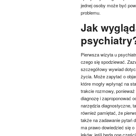
jednej osoby może być powo
problemu.
Jak wygląd
psychiatry
Pierwsza wizyta u psychiatr
czego się spodziewać. Zazw
szczegółowy wywiad dotyczą
życia. Może zapytać o objaw
które mogły wpłynąć na sta
trakcie rozmowy, ponieważ 
diagnozę i zaproponować od
narzędzia diagnostyczne, t
również pamiętać, że pierw
także na zadawanie pytań d
ma prawo dowiedzieć się o
leków, jeśli będą one częścią