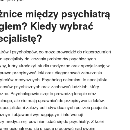
żnice między psychiatrą
giem? Kiedy wybrać
cjalistę?
hiatrów i psychologów, co może prowadzić do nieporozumień
 specjalisty do leczenia problemów psychicznych.
yny, który ukończył studia medyczne oraz specjalizację w
a prawo przepisywać leki oraz diagnozować zaburzenia
yteriów medycznych. Psycholog natomiast to specjalista
ocesów psychicznych oraz zachowań ludzkich, który
czne. Psychologowie często prowadzą terapie oraz
alnego, ale nie mają uprawnień do przepisywania leków.
ecjalistami zależy od indywidualnych potrzeb pacjenta.
ważnymi objawami wymagającymi interwencji
zy medycznej, powinien udać się do psychiatry. Z kolei
a emocjonalnego lub chcące pracować nad swoimi