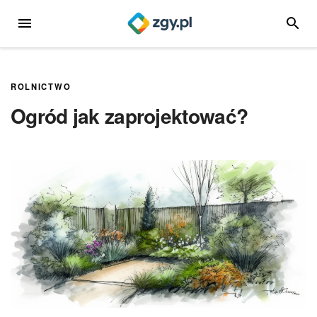
Przejdź
MENU
SZUKA
do
treści
ROLNICTWO
Ogród jak zaprojektować?