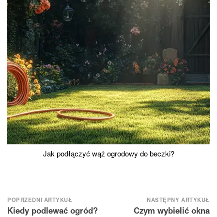
Jak podłączyć wąż ogrodowy do beczki?
Nawigacja
POPRZEDNI ARTYKUŁ
NASTĘPNY ARTYKUŁ
Kiedy podlewać ogród?
Czym wybielić okna
wpisu