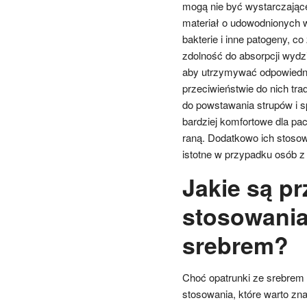
mogą nie być wystarczające
materiał o udowodnionych 
bakterie i inne patogeny, c
zdolność do absorpcji wydzi
aby utrzymywać odpowiedni 
przeciwieństwie do nich tr
do powstawania strupów i s
bardziej komfortowe dla pa
raną. Dodatkowo ich stosow
istotne w przypadku osób z
Jakie są p
stosowania
srebrem?
Choć opatrunki ze srebrem m
stosowania, które warto zn