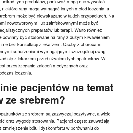
y unikać tych produktów, ponieważ mogą one wywołać
o, niektóre rany mogą wymagać innych metod leczenia, a
srebrem może być niewskazane w takich przypadkach. Na
nami nowotworowymi lub zainfekowanymi może być
jalistycznych preparatów lub terapii. Warto również
nie powinny być stosowane na rany z dużym krwawieniem
iczne bez konsultacji z lekarzem. Osoby z chorobami
innymi schorzeniami wymagającymi szczególnej uwagi
wać się z lekarzem przed użyciem tych opatrunków. W
st przestrzeganie zaleceń medycznych oraz
odczas leczenia.
pinie pacjentów na temat
w ze srebrem?
opatrunków ze srebrem są zazwyczaj pozytywne, a wiele
ość oraz wygodę stosowania. Pacjenci często zauważają
az zmniejszenie bólu i dyskomfortu w porównaniu do