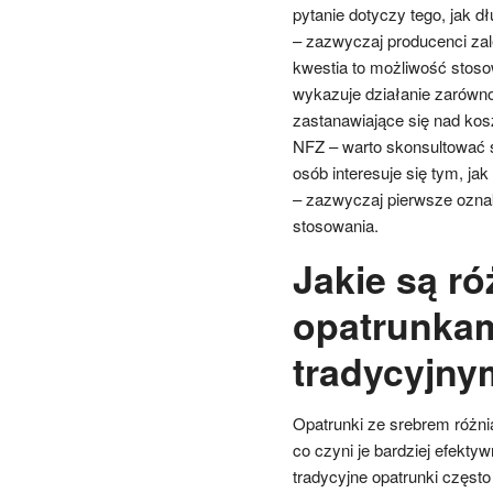
pytanie dotyczy tego, jak
– zazwyczaj producenci zale
kwestia to możliwość stoso
wykazuje działanie zarówno
zastanawiające się nad kos
NFZ – warto skonsultować s
osób interesuje się tym, j
– zazwyczaj pierwsze ozna
stosowania.
Jakie są r
opatrunkam
tradycyjny
Opatrunki ze srebrem różni
co czyni je bardziej efekt
tradycyjne opatrunki częst