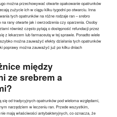
 długo można przechowywać otwarte opakowanie opatrunków
cają zużycie ich w ciągu kilku tygodni po otwarciu. Inna
wania tych opatrunków na różne rodzaje ran – srebro
 na rany otwarte jak i owrzodzenia czy oparzenia. Osoby
ztami również często pytają o dostępność refundacji przez
ię z lekarzem lub farmaceutą w tej sprawie. Ponadto wiele
ak szybko można zauważyć efekty działania tych opatrunków
ki poprawy można zauważyć już po kilku dniach
óżnice między
i ze srebrem a
mi?
ą się od tradycyjnych opatrunków pod wieloma względami,
ywnym narzędziem w leczeniu ran. Przede wszystkim,
o nie mają właściwości antybakteryjnych, co oznacza, że