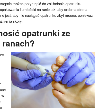
stępnie można przystąpić do zakładania opatrunku –
 opakowania i umieścić na ranie tak, aby srebrna strona
żne jest, aby nie naciągać opatrunku zbyt mocno, ponieważ
żnienia skóry.
nosić opatrunki ze
 ranach?
 ze
j
ń
ianę
k w
e
go