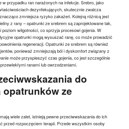
 w przypadku ran narażonych na infekcje. Srebro, jako
właściwościach dezynfekujących, skutecznie zwalcza
o znacząco zmniejsza ryzyko zakażeń. Kolejną różnicą jest
eliny z rany – opatrunki ze srebrem są zaprojektowane tak,
poziom wilgotności, co sprzyja procesowi gojenia. W
adycyjne opatrunki mogą wysuszać ranę, co może prowadzić
powolnienia regeneracji. Opatrunki ze srebrem są również
cjentów, ponieważ zmniejszają ból i dyskomfort związany z
anie może przyspieszyć czas gojenia, co jest szczególnie
 przewlekłymi ranami lub owrzodzeniami.
rzeciwwskazania do
 opatrunków ze
ają wiele zalet, istnieją pewne przeciwwskazania do ich
ać przed rozpoczęciem terapii. Przede wszystkim osoby