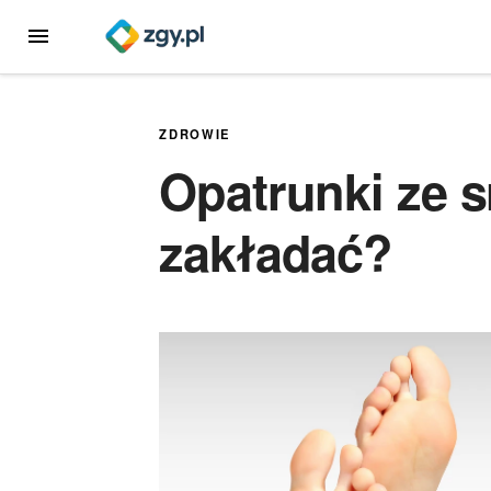
Przejdź
MENU
do
treści
ZDROWIE
Opatrunki ze s
zakładać?