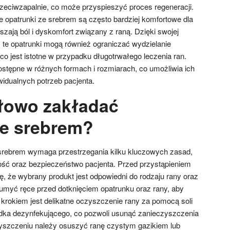
zeciwzapalnie, co może przyspieszyć proces regeneracji.
 opatrunki ze srebrem są często bardziej komfortowe dla
zają ból i dyskomfort związany z raną. Dzięki swojej
, te opatrunki mogą również ograniczać wydzielanie
o jest istotne w przypadku długotrwałego leczenia ran.
dostępne w różnych formach i rozmiarach, co umożliwia ich
idualnych potrzeb pacjenta.
łowo zakładać
ze srebrem?
srebrem wymaga przestrzegania kilku kluczowych zasad,
ść oraz bezpieczeństwo pacjenta. Przed przystąpieniem
ę, że wybrany produkt jest odpowiedni do rodzaju rany oraz
 umyć ręce przed dotknięciem opatrunku oraz rany, aby
krokiem jest delikatne oczyszczenie rany za pomocą soli
środka dezynfekującego, co pozwoli usunąć zanieczyszczenia
yszczeniu należy osuszyć ranę czystym gazikiem lub