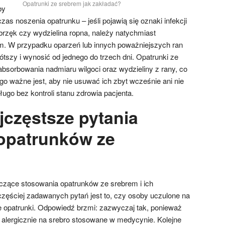
Opatrunki ze srebrem jak zakładać?
by
as noszenia opatrunku – jeśli pojawią się oznaki infekcji
obrzęk czy wydzielina ropna, należy natychmiast
m. W przypadku oparzeń lub innych poważniejszych ran
tszy i wynosić od jednego do trzech dni. Opatrunki ze
bsorbowania nadmiaru wilgoci oraz wydzieliny z rany, co
tego ważne jest, aby nie usuwać ich zbyt wcześnie ani nie
ługo bez kontroli stanu zdrowia pacjenta.
jczęstsze pytania
opatrunków ze
czące stosowania opatrunków ze srebrem i ich
zęściej zadawanych pytań jest to, czy osoby uczulone na
 opatrunki. Odpowiedź brzmi: zazwyczaj tak, ponieważ
 alergicznie na srebro stosowane w medycynie. Kolejne