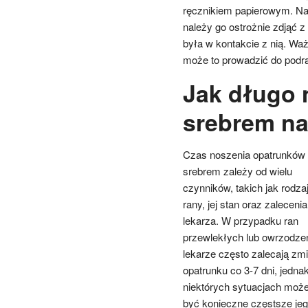
ręcznikiem papierowym. Na
należy go ostrożnie zdjąć z
była w kontakcie z nią. Wa
może to prowadzić do podra
Jak długo 
srebrem na
Czas noszenia opatrunków
srebrem zależy od wielu
czynników, takich jak rodza
rany, jej stan oraz zalecenia
lekarza. W przypadku ran
przewlekłych lub owrzodze
lekarze często zalecają zm
opatrunku co 3-7 dni, jedna
niektórych sytuacjach moż
być konieczne częstsze je