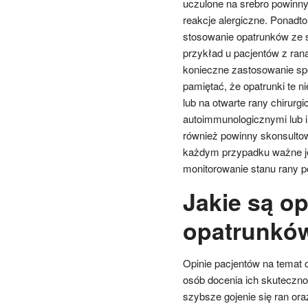
uczulone na srebro powinn
reakcje alergiczne. Ponadt
stosowanie opatrunków ze 
przykład u pacjentów z ra
konieczne zastosowanie spec
pamiętać, że opatrunki te 
lub na otwarte rany chirurg
autoimmunologicznymi lub 
również powinny skonsulto
każdym przypadku ważne je
monitorowanie stanu rany p
Jakie są o
opatrunkó
Opinie pacjentów na temat 
osób docenia ich skuteczn
szybsze gojenie się ran or