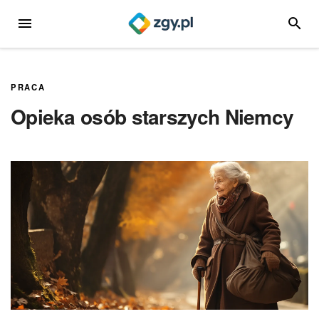
Przejdź
MENU
SZUKA
do
treści
PRACA
Opieka osób starszych Niemcy