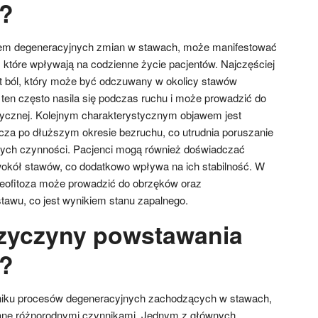
y?
iem degeneracyjnych zmian w stawach, może manifestować
 które wpływają na codzienne życie pacjentów. Najczęściej
 ból, który może być odczuwany w okolicy stawów
l ten często nasila się podczas ruchu i może prowadzić do
zycznej. Kolejnym charakterystycznym objawem jest
za po dłuższym okresie bezruchu, co utrudnia poruszanie
nych czynności. Pacjenci mogą również doświadczać
wokół stawów, co dodatkowo wpływa na ich stabilność. W
teofitoza może prowadzić do obrzęków oraz
stawu, co jest wynikiem stanu zapalnego.
rzyczyny powstawania
y?
niku procesów degeneracyjnych zachodzących w stawach,
ne różnorodnymi czynnikami. Jednym z głównych