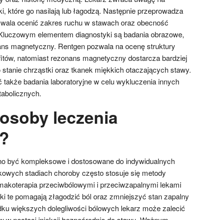
iki, które go nasilają lub łagodzą. Następnie przeprowadza
ozwala ocenić zakres ruchu w stawach oraz obecność
Kluczowym elementem diagnostyki są badania obrazowe,
nans magnetyczny. Rentgen pozwala na ocenę struktury
fitów, natomiast rezonans magnetyczny dostarcza bardziej
 stanie chrząstki oraz tkanek miękkich otaczających stawy.
 także badania laboratoryjne w celu wykluczenia innych
abolicznych.
posoby leczenia
y?
nno być kompleksowe i dostosowane do indywidualnych
kowych stadiach choroby często stosuje się metody
makoterapia przeciwbólowymi i przeciwzapalnymi lekami
ki te pomagają złagodzić ból oraz zmniejszyć stan zapalny
ku większych dolegliwości bólowych lekarz może zalecić
w w postaci iniekcji bezpośrednio do stawu. Ważnym