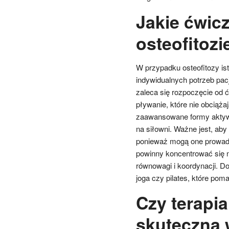
Jakie ćwicz
osteofitozi
W przypadku osteofitozy is
indywidualnych potrzeb pac
zaleca się rozpoczęcie od ć
pływanie, które nie obciąż
zaawansowane formy aktywno
na siłowni. Ważne jest, ab
ponieważ mogą one prowadz
powinny koncentrować się n
równowagi i koordynacji. Do
joga czy pilates, które pom
Czy terapi
skuteczna 