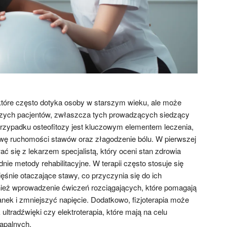
 które często dotyka osoby w starszym wieku, ale może
zych pacjentów, zwłaszcza tych prowadzących siedzący
 przypadku osteofitozy jest kluczowym elementem leczenia,
wę ruchomości stawów oraz złagodzenie bólu. W pierwszej
ać się z lekarzem specjalistą, który oceni stan zdrowia
nie metody rehabilitacyjne. W terapii często stosuje się
śnie otaczające stawy, co przyczynia się do ich
ównież wprowadzenie ćwiczeń rozciągających, które pomagają
nek i zmniejszyć napięcie. Dodatkowo, fizjoterapia może
ultradźwięki czy elektroterapia, które mają na celu
zapalnych.