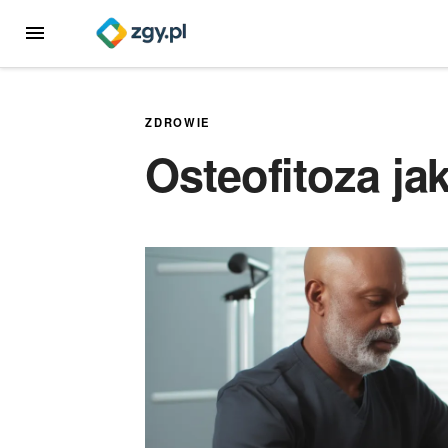
Przejdź
MENU
do
treści
ZDROWIE
Osteofitoza jak