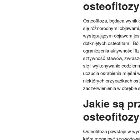
osteofitoz
Osteofitoza, będąca wynik
się różnorodnymi objawami,
występującym objawem jest
dotkniętych osteofitami. Bó
ograniczenia aktywności fi
sztywność stawów, zwłaszc
się i wykonywanie codzien
uczucia osłabienia mięśni 
niektórych przypadkach os
zaczerwienienia w obrębie 
Jakie są p
osteofitoz
Osteofitoza powstaje w wy
które mogą być spowodowa