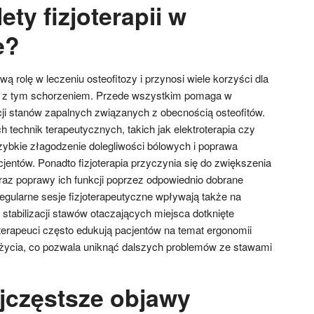
ety fizjoterapii w
e?
ą rolę w leczeniu osteofitozy i przynosi wiele korzyści dla
ę z tym schorzeniem. Przede wszystkim pomaga w
cji stanów zapalnych związanych z obecnością osteofitów.
 technik terapeutycznych, takich jak elektroterapia czy
szybkie złagodzenie dolegliwości bólowych i poprawa
entów. Ponadto fizjoterapia przyczynia się do zwiększenia
az poprawy ich funkcji poprzez odpowiednio dobrane
Regularne sesje fizjoterapeutyczne wpływają także na
 stabilizacji stawów otaczających miejsca dotknięte
joterapeuci często edukują pacjentów na temat ergonomii
 życia, co pozwala uniknąć dalszych problemów ze stawami
ajczęstsze objawy