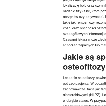
lokalizację bólu oraz czynn
badanie fizykalne, które p
obrzęków czy sztywności. 
takie jak rentgen czy rezo
kości oraz obecności osteo
szczegółowych informacji o
Czasami lekarz może zlecić
schorzeń zapalnych lub met
Jakie są s
osteofitoz
Leczenie osteofitozy powi
potrzeb pacjenta. W począt
zachowawcze, takie jak far
niesteroidowymi (NLPZ). Le
w obrębie stawu. W przypad
stosowanie kortykosteroidó