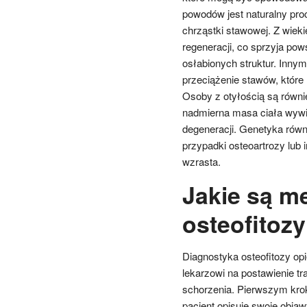
powodów jest naturalny pro
chrząstki stawowej. Z wieki
regeneracji, co sprzyja pow
osłabionych struktur. Inny
przeciążenie stawów, które
Osoby z otyłością są równie
nadmierna masa ciała wywi
degeneracji. Genetyka równi
przypadki osteoartrozy lub
wzrasta.
Jakie są m
osteofitoz
Diagnostyka osteofitozy opi
lekarzowi na postawienie t
schorzenia. Pierwszym kro
pacjent opisuje swoje obja