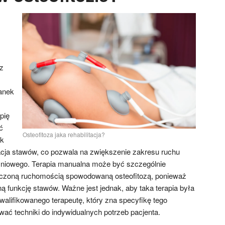
z
z
kanek
pię
ć
Osteofitoza jaka rehabilitacja?
ak
cja stawów, co pozwala na zwiększenie zakresu ruchu
śniowego. Terapia manualna może być szczególnie
niczoną ruchomością spowodowaną osteofitozą, ponieważ
ą funkcję stawów. Ważne jest jednak, aby taka terapia była
lifikowanego terapeutę, który zna specyfikę tego
ować techniki do indywidualnych potrzeb pacjenta.