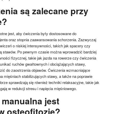
enia są zalecane przy
e?
totne jest, aby ćwiczenia były dostosowane do
jenta oraz stopnia zaawansowania schorzenia. Zazwyczaj
wiczeń o niskiej intensywności, takich jak spacery czy
ają stawów. Po pewnym czasie można wprowadzić bardziej
ści fizycznej, takie jak jazda na rowerze czy ćwiczenia
y unikać ruchów gwałtownych i obciążających stawy,
ić do zaostrzenia objawów. Ćwiczenia wzmacniające
a mięśniach stabilizujących stawy, a także na poprawie
brze sprawdzają się również techniki relaksacyjne, takie jak
agają w redukcji stresu i napięcia mięśniowego.
a manualna jest
w osteofitozie?