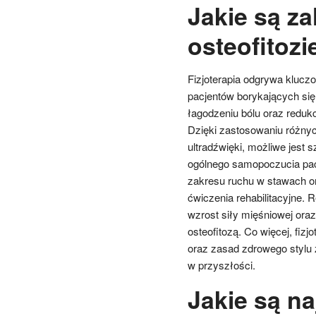
Jakie są zal
osteofitozi
Fizjoterapia odgrywa kluczow
pacjentów borykających si
łagodzeniu bólu oraz reduk
Dzięki zastosowaniu różnych
ultradźwięki, możliwe jest 
ogólnego samopoczucia pacj
zakresu ruchu w stawach or
ćwiczenia rehabilitacyjne. 
wzrost siły mięśniowej oraz
osteofitozą. Co więcej, fiz
oraz zasad zdrowego stylu
w przyszłości.
Jakie są n