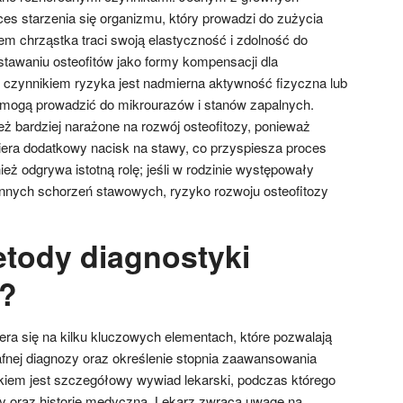
ces starzenia się organizmu, który prowadzi do zużycia
em chrząstka traci swoją elastyczność i zdolność do
stawaniu osteofitów jako formy kompensacji dla
m czynnikiem ryzyka jest nadmierna aktywność fizyczna lub
 mogą prowadzić do mikrourazów i stanów zapalnych.
ż bardziej narażone na rozwój osteofitozy, ponieważ
era dodatkowy nacisk na stawy, co przyspiesza proces
eż odgrywa istotną rolę; jeśli w rodzinie występowały
 innych schorzeń stawowych, ryzyko rozwoju osteofitozy
etody diagnostyki
y?
era się na kilku kluczowych elementach, które pozwalają
rafnej diagnozy oraz określenie stopnia zaawansowania
kiem jest szczegółowy wywiad lekarski, podczas którego
wy oraz historię medyczną. Lekarz zwraca uwagę na