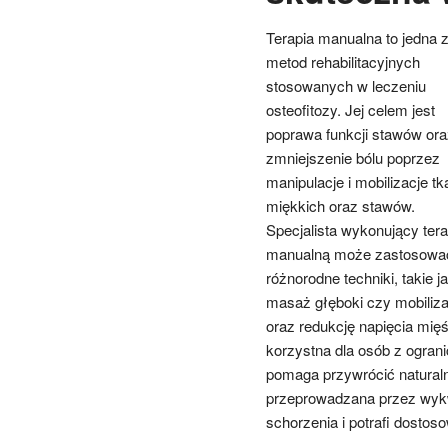
Terapia manualna to jedna 
metod rehabilitacyjnych
stosowanych w leczeniu
osteofitozy. Jej celem jest
poprawa funkcji stawów ora
zmniejszenie bólu poprzez
manipulacje i mobilizacje t
miękkich oraz stawów.
Specjalista wykonujący tera
manualną może zastosowa
różnorodne techniki, takie j
masaż głęboki czy mobiliza
oraz redukcję napięcia mię
korzystna dla osób z ogra
pomaga przywrócić naturaln
przeprowadzana przez wykwa
schorzenia i potrafi dostos