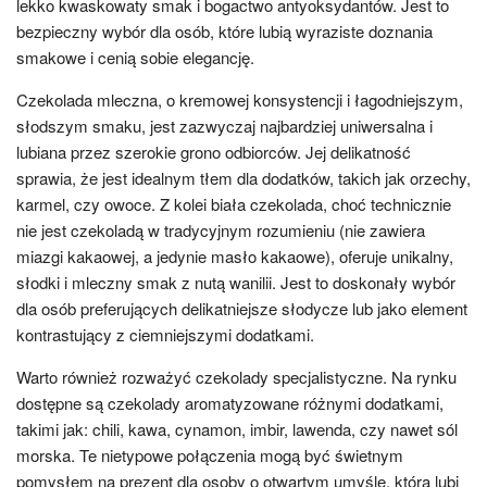
lekko kwaskowaty smak i bogactwo antyoksydantów. Jest to
bezpieczny wybór dla osób, które lubią wyraziste doznania
smakowe i cenią sobie elegancję.
Czekolada mleczna, o kremowej konsystencji i łagodniejszym,
słodszym smaku, jest zazwyczaj najbardziej uniwersalna i
lubiana przez szerokie grono odbiorców. Jej delikatność
sprawia, że jest idealnym tłem dla dodatków, takich jak orzechy,
karmel, czy owoce. Z kolei biała czekolada, choć technicznie
nie jest czekoladą w tradycyjnym rozumieniu (nie zawiera
miazgi kakaowej, a jedynie masło kakaowe), oferuje unikalny,
słodki i mleczny smak z nutą wanilii. Jest to doskonały wybór
dla osób preferujących delikatniejsze słodycze lub jako element
kontrastujący z ciemniejszymi dodatkami.
Warto również rozważyć czekolady specjalistyczne. Na rynku
dostępne są czekolady aromatyzowane różnymi dodatkami,
takimi jak: chili, kawa, cynamon, imbir, lawenda, czy nawet sól
morska. Te nietypowe połączenia mogą być świetnym
pomysłem na prezent dla osoby o otwartym umyśle, która lubi