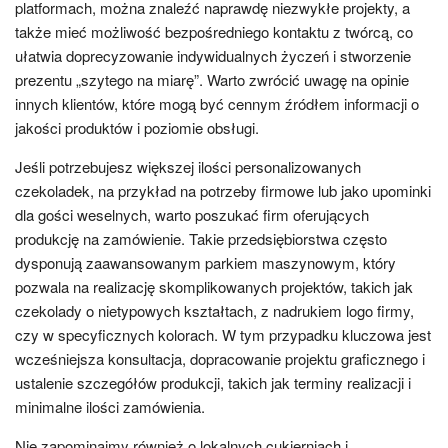
platformach, można znaleźć naprawdę niezwykłe projekty, a
także mieć możliwość bezpośredniego kontaktu z twórcą, co
ułatwia doprecyzowanie indywidualnych życzeń i stworzenie
prezentu „szytego na miarę”. Warto zwrócić uwagę na opinie
innych klientów, które mogą być cennym źródłem informacji o
jakości produktów i poziomie obsługi.
Jeśli potrzebujesz większej ilości personalizowanych
czekoladek, na przykład na potrzeby firmowe lub jako upominki
dla gości weselnych, warto poszukać firm oferujących
produkcję na zamówienie. Takie przedsiębiorstwa często
dysponują zaawansowanym parkiem maszynowym, który
pozwala na realizację skomplikowanych projektów, takich jak
czekolady o nietypowych kształtach, z nadrukiem logo firmy,
czy w specyficznych kolorach. W tym przypadku kluczowa jest
wcześniejsza konsultacja, dopracowanie projektu graficznego i
ustalenie szczegółów produkcji, takich jak terminy realizacji i
minimalne ilości zamówienia.
Nie zapominajmy również o lokalnych cukierniach i