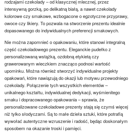
rodzajami czekolady – od klasycznej mlecznej, przez
intensywną gorzką, po delikatną białą, a nawet czekolady
kolorowe czy smakowe, wzbogacone o egzotyczne przyprawy,
owoce czy likiery. To pozwala na stworzenie prezentu idealnie
dopasowanego do indywidualnych preferencji smakowych.
Nie można zapomnieć o opakowaniu, które stanowi integralną
część czekoladowego prezentu. Eleganckie pudełko z
personalizowaną wstążką, ozdobną etykietą czy
grawerowanym wieczkiem znacząco podnosi wartość
upominku. Można również stworzyć indywidualne projekty
opakowań, które nawiązują do okazji lub motywu przewodniego
czekolady. Połączenie tych wszystkich elementów –
unikalnego kształtu, indywidualnej dedykacji, wyśmienitego
smaku i dopracowanego opakowania – sprawia, że
personalizowane czekoladowe prezenty stają się czymś więcej
niż tylko słodyczami. Są to małe dzieła sztuki, które potrafią
wywołać autentyczne wzruszenie i radość, będąc doskonałym
sposobem na okazanie troski i pamięci.