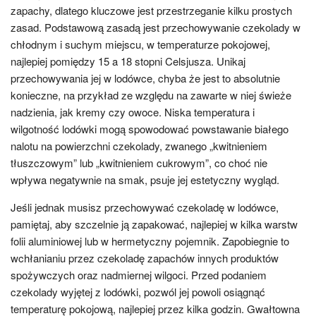
zapachy, dlatego kluczowe jest przestrzeganie kilku prostych
zasad. Podstawową zasadą jest przechowywanie czekolady w
chłodnym i suchym miejscu, w temperaturze pokojowej,
najlepiej pomiędzy 15 a 18 stopni Celsjusza. Unikaj
przechowywania jej w lodówce, chyba że jest to absolutnie
konieczne, na przykład ze względu na zawarte w niej świeże
nadzienia, jak kremy czy owoce. Niska temperatura i
wilgotność lodówki mogą spowodować powstawanie białego
nalotu na powierzchni czekolady, zwanego „kwitnieniem
tłuszczowym” lub „kwitnieniem cukrowym”, co choć nie
wpływa negatywnie na smak, psuje jej estetyczny wygląd.
Jeśli jednak musisz przechowywać czekoladę w lodówce,
pamiętaj, aby szczelnie ją zapakować, najlepiej w kilka warstw
folii aluminiowej lub w hermetyczny pojemnik. Zapobiegnie to
wchłanianiu przez czekoladę zapachów innych produktów
spożywczych oraz nadmiernej wilgoci. Przed podaniem
czekolady wyjętej z lodówki, pozwól jej powoli osiągnąć
temperaturę pokojową, najlepiej przez kilka godzin. Gwałtowna