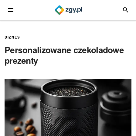
Przejdź
MENU
SZUKA
do
treści
BIZNES
Personalizowane czekoladowe
prezenty