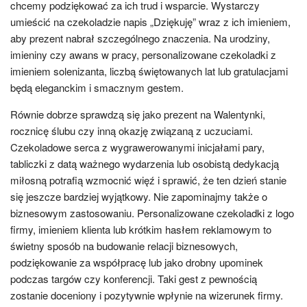
chcemy podziękować za ich trud i wsparcie. Wystarczy
umieścić na czekoladzie napis „Dziękuję” wraz z ich imieniem,
aby prezent nabrał szczególnego znaczenia. Na urodziny,
imieniny czy awans w pracy, personalizowane czekoladki z
imieniem solenizanta, liczbą świętowanych lat lub gratulacjami
będą eleganckim i smacznym gestem.
Równie dobrze sprawdzą się jako prezent na Walentynki,
rocznicę ślubu czy inną okazję związaną z uczuciami.
Czekoladowe serca z wygrawerowanymi inicjałami pary,
tabliczki z datą ważnego wydarzenia lub osobistą dedykacją
miłosną potrafią wzmocnić więź i sprawić, że ten dzień stanie
się jeszcze bardziej wyjątkowy. Nie zapominajmy także o
biznesowym zastosowaniu. Personalizowane czekoladki z logo
firmy, imieniem klienta lub krótkim hasłem reklamowym to
świetny sposób na budowanie relacji biznesowych,
podziękowanie za współpracę lub jako drobny upominek
podczas targów czy konferencji. Taki gest z pewnością
zostanie doceniony i pozytywnie wpłynie na wizerunek firmy.