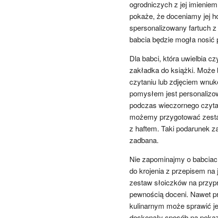
ogrodniczych z jej imieniem.
pokaże, że doceniamy jej 
spersonalizowany fartuch
babcia będzie mogła nosić 
Dla babci, która uwielbia 
zakładka do książki. Moż
czytaniu lub zdjęciem wnuk
pomysłem jest personalizow
podczas wieczornego czytani
możemy przygotować zestaw
z haftem. Taki podarunek z
zadbana.
Nie zapominajmy o babciach
do krojenia z przepisem na
zestaw słoiczków na przypra
pewnością doceni. Nawet p
kulinarnym może sprawić je
doskonały sposób na pokaza