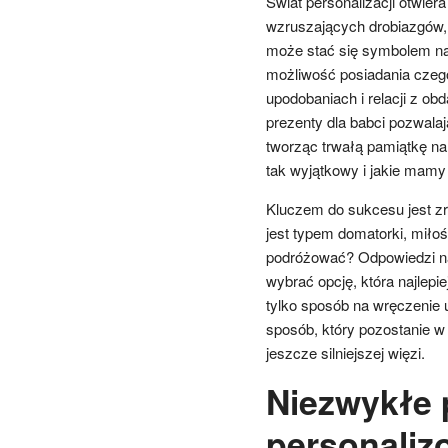
Świat personalizacji otwier
wzruszających drobiazgów, 
może stać się symbolem nas
możliwość posiadania czego
upodobaniach i relacji z o
prezenty dla babci pozwala
tworząc trwałą pamiątkę na 
tak wyjątkowy i jakie mamy
Kluczem do sukcesu jest zr
jest typem domatorki, miło
podróżować? Odpowiedzi na
wybrać opcję, która najlepie
tylko sposób na wręczenie 
sposób, który pozostanie w
jeszcze silniejszej więzi.
Niezwykłe
personaliz