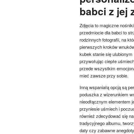
babci z jej
Zdjęcia to magiczne nośnik
przedmiocie dla babci to s
rodzinnych fotografii, na kt
pierwszych kroków wnuków,
kubek stanie się ulubiony
przywołując ciepłe uśmiechy
przede wszystkim emocjonal
mieć zawsze przy sobie.
Inną wspaniałą opcją są pe
poduszka z wizerunkiem wn
nieodłącznym elementem jej
przyniesie uśmiech i poczuc
również zdecydować się na 
tradycyjnego albumu, tworz
daty czy zabawne anegdoty.