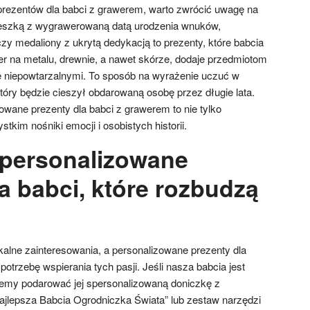
rezentów dla babci z grawerem, warto zwrócić uwagę na
wieszką z wygrawerowaną datą urodzenia wnuków,
 czy medaliony z ukrytą dedykacją to prezenty, które babcia
r na metalu, drewnie, a nawet skórze, dodaje przedmiotom
 je niepowtarzalnymi. To sposób na wyrażenie uczuć w
który będzie cieszył obdarowaną osobę przez długie lata.
owane prezenty dla babci z grawerem to nie tylko
tkim nośniki emocji i osobistych historii.
personalizowane
a babci, które rozbudzą
alne zainteresowania, a personalizowane prezenty dla
 potrzebę wspierania tych pasji. Jeśli nasza babcia jest
emy podarować jej spersonalizowaną doniczkę z
lepsza Babcia Ogrodniczka Świata” lub zestaw narzędzi