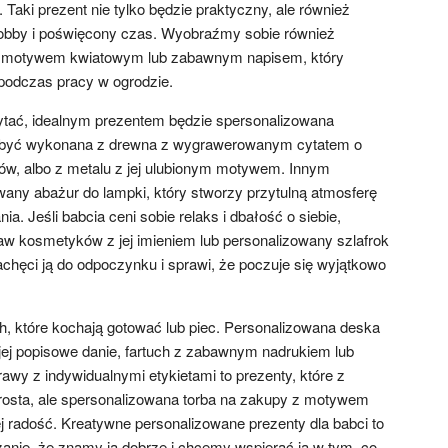
 Taki prezent nie tylko będzie praktyczny, ale również
hobby i poświęcony czas. Wyobraźmy sobie również
 z motywem kwiatowym lub zabawnym napisem, który
podczas pracy w ogrodzie.
czytać, idealnym prezentem będzie spersonalizowana
e być wykonana z drewna z wygrawerowanym cytatem o
ów, albo z metalu z jej ulubionym motywem. Innym
any abażur do lampki, który stworzy przytulną atmosferę
a. Jeśli babcia ceni sobie relaks i dbałość o siebie,
 kosmetyków z jej imieniem lub personalizowany szlafrok
achęci ją do odpoczynku i sprawi, że poczuje się wyjątkowo
, które kochają gotować lub piec. Personalizowana deska
 jej popisowe danie, fartuch z zabawnym nadrukiem lub
wy z indywidualnymi etykietami to prezenty, które z
rosta, ale spersonalizowana torba na zakupy z motywem
j radość. Kreatywne personalizowane prezenty dla babci to
nie, że znamy ją dobrze i chcemy wspierać ją w tym, co