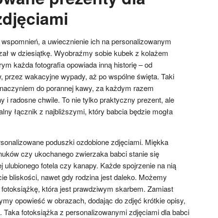
 zdjęciami
i wspomnień, a uwiecznienie ich na personalizowanym
trzał w dziesiątkę. Wyobraźmy sobie kubek z kolażem
órym każda fotografia opowiada inną historię – od
 przez wakacyjne wypady, aż po wspólne święta. Taki
m naczyniem do porannej kawy, za każdym razem
 i radosne chwile. To nie tylko praktyczny prezent, ale
ny łącznik z najbliższymi, który babcia będzie mogła
rsonalizowane poduszki ozdobione zdjęciami. Miękka
uków czy ukochanego zwierzaka babci stanie się
 ulubionego fotela czy kanapy. Każde spojrzenie na nią
ie bliskości, nawet gdy rodzina jest daleko. Możemy
fotoksiążkę, która jest prawdziwym skarbem. Zamiast
ymy opowieść w obrazach, dodając do zdjęć krótkie opisy,
 Taka fotoksiążka z personalizowanymi zdjęciami dla babci