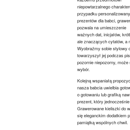
niepowtarzalnego charakter
przypadku personalizowan
prezentów dla babci, grawe
pozwala na umieszczenie
ważnych dat, inicjałów, krót
ale znaczących cytatów, a
Wyobraźmy sobie stylowy d
towarzyszył jej podczas pis
pozornie niepozorny, może s
wybór.
Kolejną wspaniałą propozyc
nasza babcia uwielbia goto
o gotowaniu lub grafiką naw
prezent, który jednocześnie 
Grawerowane kieliszki do 
się eleganckim dodatkiem p
pamiątką wspólnych chwil.