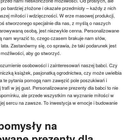
a przed nami nieskończone możliwości. Od prostych, ale
po bardziej złożone i okazałe przedmioty – każdy z nich
zej miłości i wdzięczności. W erze masowej produkcji,
ś stworzonego specjalnie dla nas, z myślą o naszych
bdarowywaną osobą, jest niezwykle cenna. Personalizowane
ją nam wyrazić to, czego czasem brakuje nam słów,
lata. Zastanówmy się, co sprawia, że taki podarunek jest
 możliwości, aby go stworzyć.
ozumienie osobowości i zainteresowań naszej babci. Czy
śniczką książek, pasjonatką ogrodnictwa, czy może uwielbia
 te pytania pomogą nam zawęzić pole poszukiwań i
j trafi w jej gust. Personalizowane prezenty dla babci to nie
upominku, ale przede wszystkim na wyznanie miłości w
 jej sercu na zawsze. To inwestycja w emocje i budowanie
 pomysły na
owane prezenty dla