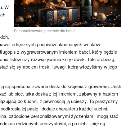
u. W
ych
r
Personalizowane prezenty dla babci
kich,
 nawet odręcznych podpisów ukochanych wnuków.
ługopis z wygrawerowanym imieniem babci, który będzie
ania listów czy rozwiązywania krzyżówek. Taki drobiazg,
tać się symbolem troski i uwagi, którą włożyliśmy w jego
ją są spersonalizowane deski do krojenia z grawerem. Jeśli
wać lub piec, taka deska z jej imieniem, zabawnym hasłem
iązującą do kuchni, z pewnością ją ucieszy. To praktyczny
podkreśla jej pasję i dodaje charakteru każdej kuchni.
wina, ozdobione personalizowanymi życzeniami, mogą stać
odczas rodzinnych uroczystości, a po nich – piękną