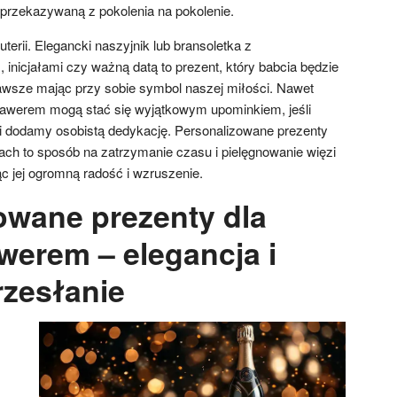
, przekazywaną z pokolenia na pokolenie.
erii. Elegancki naszyjnik lub bransoletka z
nicjałami czy ważną datą to prezent, który babcia będzie
awsze mając przy sobie symbol naszej miłości. Nawet
grawerem mogą stać się wyjątkowym upominkiem, jeśli
i dodamy osobistą dedykację. Personalizowane prezenty
fiach to sposób na zatrzymanie czasu i pielęgnowanie więzi
jąc jej ogromną radość i wzruszenie.
owane prezenty dla
werem – elegancja i
rzesłanie