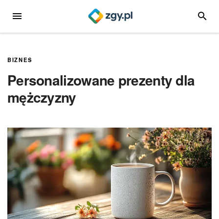
Przejdź
MENU
SZUKA
do
treści
BIZNES
Personalizowane prezenty dla
mężczyzny