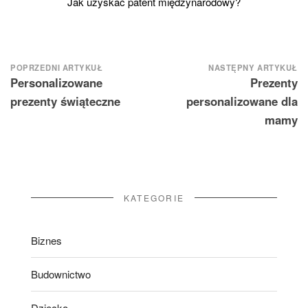
Jak uzyskać patent międzynarodowy?
Nawigacja
POPRZEDNI ARTYKUŁ
NASTĘPNY ARTYKUŁ
Personalizowane
Prezenty
wpisu
prezenty świąteczne
personalizowane dla
mamy
KATEGORIE
Biznes
Budownictwo
Dziecko