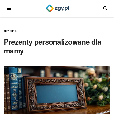
Przejdź
MENU
SZUKA
do
treści
BIZNES
Prezenty personalizowane dla
mamy