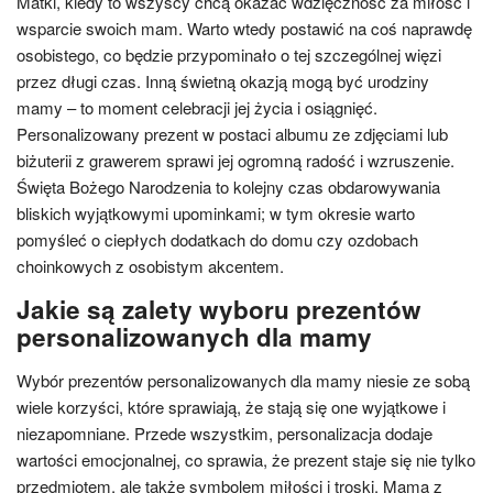
Matki, kiedy to wszyscy chcą okazać wdzięczność za miłość i
wsparcie swoich mam. Warto wtedy postawić na coś naprawdę
osobistego, co będzie przypominało o tej szczególnej więzi
przez długi czas. Inną świetną okazją mogą być urodziny
mamy – to moment celebracji jej życia i osiągnięć.
Personalizowany prezent w postaci albumu ze zdjęciami lub
biżuterii z grawerem sprawi jej ogromną radość i wzruszenie.
Święta Bożego Narodzenia to kolejny czas obdarowywania
bliskich wyjątkowymi upominkami; w tym okresie warto
pomyśleć o ciepłych dodatkach do domu czy ozdobach
choinkowych z osobistym akcentem.
Jakie są zalety wyboru prezentów
personalizowanych dla mamy
Wybór prezentów personalizowanych dla mamy niesie ze sobą
wiele korzyści, które sprawiają, że stają się one wyjątkowe i
niezapomniane. Przede wszystkim, personalizacja dodaje
wartości emocjonalnej, co sprawia, że prezent staje się nie tylko
przedmiotem, ale także symbolem miłości i troski. Mama z