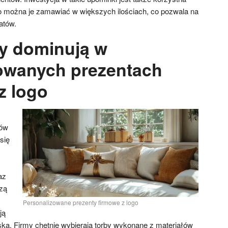
o można je zamawiać w większych ilościach, co pozwala na
atów.
dy dominują w
owanych prezentach
z logo
tów
się
az
zą
Personalizowane prezenty firmowe z logo
ją
ska. Firmy chętnie wybierają torby wykonane z materiałów