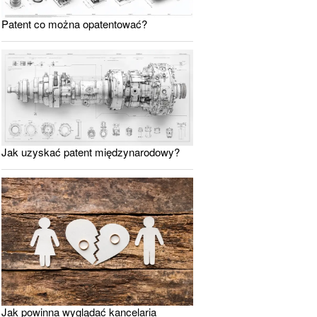
Patent co można opatentować?
Jak uzyskać patent międzynarodowy?
Jak powinna wyglądać kancelaria