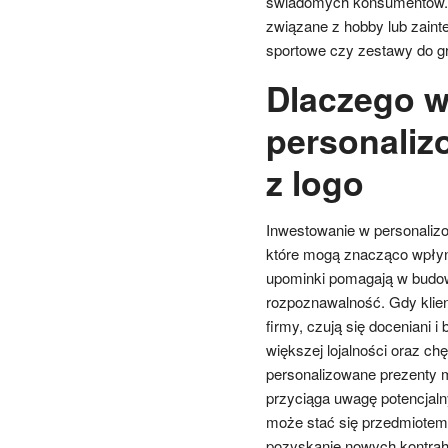
świadomych konsumentów. 
związane z hobby lub zaint
sportowe czy zestawy do gri
Dlaczego w
personaliz
z logo
Inwestowanie w personalizo
które mogą znacząco wpłyn
upominki pomagają w budow
rozpoznawalność. Gdy klien
firmy, czują się doceniani 
większej lojalności oraz c
personalizowane prezenty
przyciąga uwagę potencjaln
może stać się przedmiotem
pozyskanie nowych kontrahe