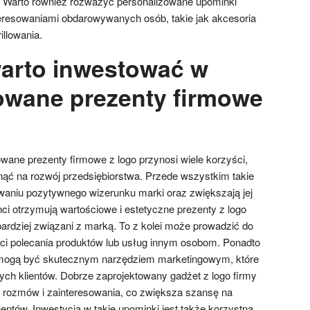
Warto również rozważyć personalizowane upominki
eresowaniami obdarowywanych osób, takie jak akcesoria
llowania.
arto inwestować w
owane prezenty firmowe
wane prezenty firmowe z logo przynosi wiele korzyści,
ąć na rozwój przedsiębiorstwa. Przede wszystkim takie
aniu pozytywnego wizerunku marki oraz zwiększają jej
ci otrzymują wartościowe i estetyczne prezenty z logo
i bardziej związani z marką. To z kolei może prowadzić do
hęci polecania produktów lub usług innym osobom. Ponadto
 mogą być skutecznym narzędziem marketingowym, które
ych klientów. Dobrze zaprojektowany gadżet z logo firmy
 rozmów i zainteresowania, co zwiększa szansę na
ntów. Inwestycja w takie upominki jest także korzystna