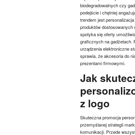
biodegradowalnych czy gadż
podejście i chętniej angażu
trendem jest personalizacj
produktów dostosowanych do
spotyka się oferty umożli
graficznych na gadżetach. R
urządzenia elektroniczne s
sprawia, że akcesoria do ni
prezentami firmowymi.
Jak skutec
personaliz
z logo
Skuteczna promocja perso
przemyślanej strategii mar
komunikacji. Przede wszys