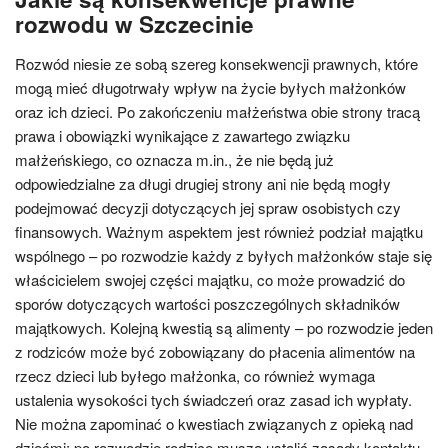
rozwodu w Szczecinie
Rozwód niesie ze sobą szereg konsekwencji prawnych, które
mogą mieć długotrwały wpływ na życie byłych małżonków
oraz ich dzieci. Po zakończeniu małżeństwa obie strony tracą
prawa i obowiązki wynikające z zawartego związku
małżeńskiego, co oznacza m.in., że nie będą już
odpowiedzialne za długi drugiej strony ani nie będą mogły
podejmować decyzji dotyczących jej spraw osobistych czy
finansowych. Ważnym aspektem jest również podział majątku
wspólnego – po rozwodzie każdy z byłych małżonków staje się
właścicielem swojej części majątku, co może prowadzić do
sporów dotyczących wartości poszczególnych składników
majątkowych. Kolejną kwestią są alimenty – po rozwodzie jeden
z rodziców może być zobowiązany do płacenia alimentów na
rzecz dzieci lub byłego małżonka, co również wymaga
ustalenia wysokości tych świadczeń oraz zasad ich wypłaty.
Nie można zapominać o kwestiach związanych z opieką nad
dziećmi; po rozwodzie rodzice muszą ustalić zasady kontaktu