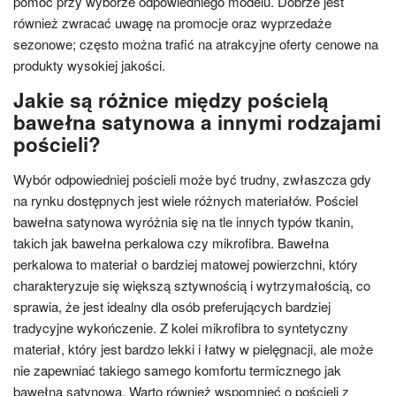
pomoc przy wyborze odpowiedniego modelu. Dobrze jest
również zwracać uwagę na promocje oraz wyprzedaże
sezonowe; często można trafić na atrakcyjne oferty cenowe na
produkty wysokiej jakości.
Jakie są różnice między pościelą
bawełna satynowa a innymi rodzajami
pościeli?
Wybór odpowiedniej pościeli może być trudny, zwłaszcza gdy
na rynku dostępnych jest wiele różnych materiałów. Pościel
bawełna satynowa wyróżnia się na tle innych typów tkanin,
takich jak bawełna perkalowa czy mikrofibra. Bawełna
perkalowa to materiał o bardziej matowej powierzchni, który
charakteryzuje się większą sztywnością i wytrzymałością, co
sprawia, że jest idealny dla osób preferujących bardziej
tradycyjne wykończenie. Z kolei mikrofibra to syntetyczny
materiał, który jest bardzo lekki i łatwy w pielęgnacji, ale może
nie zapewniać takiego samego komfortu termicznego jak
bawełna satynowa. Warto również wspomnieć o pościeli z