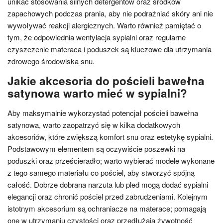
unikać stosowania silnych detergentów oraz środków
zapachowych podczas prania, aby nie podrażniać skóry ani nie
wywoływać reakcji alergicznych. Warto również pamiętać o
tym, że odpowiednia wentylacja sypialni oraz regularne
czyszczenie materaca i poduszek są kluczowe dla utrzymania
zdrowego środowiska snu.
Jakie akcesoria do pościeli bawełna
satynowa warto mieć w sypialni?
Aby maksymalnie wykorzystać potencjał pościeli bawełna
satynowa, warto zaopatrzyć się w kilka dodatkowych
akcesoriów, które zwiększą komfort snu oraz estetykę sypialni.
Podstawowym elementem są oczywiście poszewki na
poduszki oraz prześcieradło; warto wybierać modele wykonane
z tego samego materiału co pościel, aby stworzyć spójną
całość. Dobrze dobrana narzuta lub pled mogą dodać sypialni
elegancji oraz chronić pościel przed zabrudzeniami. Kolejnym
istotnym akcesorium są ochraniacze na materace; pomagają
one w utrzymaniu czystości oraz przedłużają żywotność