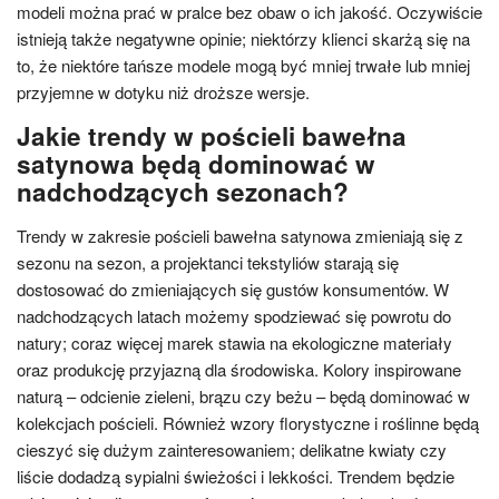
modeli można prać w pralce bez obaw o ich jakość. Oczywiście
istnieją także negatywne opinie; niektórzy klienci skarżą się na
to, że niektóre tańsze modele mogą być mniej trwałe lub mniej
przyjemne w dotyku niż droższe wersje.
Jakie trendy w pościeli bawełna
satynowa będą dominować w
nadchodzących sezonach?
Trendy w zakresie pościeli bawełna satynowa zmieniają się z
sezonu na sezon, a projektanci tekstyliów starają się
dostosować do zmieniających się gustów konsumentów. W
nadchodzących latach możemy spodziewać się powrotu do
natury; coraz więcej marek stawia na ekologiczne materiały
oraz produkcję przyjazną dla środowiska. Kolory inspirowane
naturą – odcienie zieleni, brązu czy beżu – będą dominować w
kolekcjach pościeli. Również wzory florystyczne i roślinne będą
cieszyć się dużym zainteresowaniem; delikatne kwiaty czy
liście dodadzą sypialni świeżości i lekkości. Trendem będzie