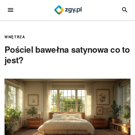
Przejdź
MENU
SZUKA
do
treści
WNĘTRZA
Pościel bawełna satynowa co to
jest?