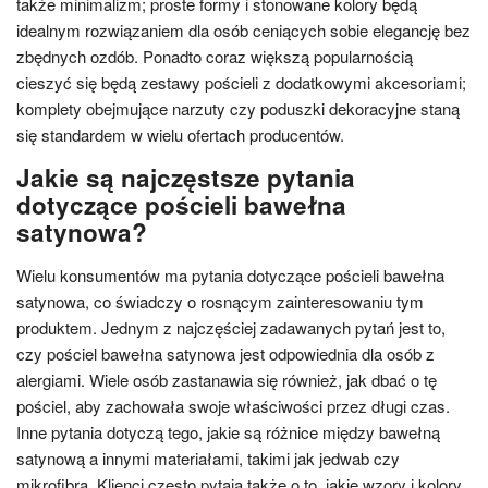
także minimalizm; proste formy i stonowane kolory będą
idealnym rozwiązaniem dla osób ceniących sobie elegancję bez
zbędnych ozdób. Ponadto coraz większą popularnością
cieszyć się będą zestawy pościeli z dodatkowymi akcesoriami;
komplety obejmujące narzuty czy poduszki dekoracyjne staną
się standardem w wielu ofertach producentów.
Jakie są najczęstsze pytania
dotyczące pościeli bawełna
satynowa?
Wielu konsumentów ma pytania dotyczące pościeli bawełna
satynowa, co świadczy o rosnącym zainteresowaniu tym
produktem. Jednym z najczęściej zadawanych pytań jest to,
czy pościel bawełna satynowa jest odpowiednia dla osób z
alergiami. Wiele osób zastanawia się również, jak dbać o tę
pościel, aby zachowała swoje właściwości przez długi czas.
Inne pytania dotyczą tego, jakie są różnice między bawełną
satynową a innymi materiałami, takimi jak jedwab czy
mikrofibra. Klienci często pytają także o to, jakie wzory i kolory