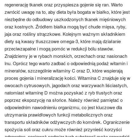
regenerację tkanek oraz przyspiesza gojenie się ran. Warto
zwrócić uwagę na to, aby dieta była bogata w białko, które jest
niezbędne do odbudowy uszkodzonych tkanek mięśniowych
oraz kostnych. Źródłem białka mogą być chude mięsa, ryby,
jaja oraz rośliny strączkowe. Kolejnym ważnym składnikiem
diety są kwasy tłuszczowe omega-3, które mają działanie
przeciwzapalne i mogą pomóc w redukcji bólu stawów.
Znajdziemy je w rybach morskich, orzechach oraz nasionach
lnu. Oprócz tego warto zadbać o odpowiednią podaż witamin i
minerałów, szczególnie witaminy C oraz D, które wspierają
proces gojenia i mineralizację kości. Witamina C znajduje się w
owocach cytrusowych, jagodach oraz warzywach liściastych,
natomiast witaminę D można pozyskać z ryb tłustych oraz
poprzez ekspozycję na słońce. Należy również pamiętać o
odpowiednim nawodnieniu organizmu, co jest kluczowe dla
utrzymania prawidłowych funkcji metabolicznych oraz
transportu składników odżywczych do komórek. Ograniczenie
spożycia soli oraz cukru może również przynieść korzyści
zdrowotne, ponieważ nadmiar tych substancji może prowadzić