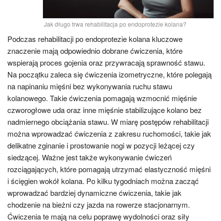
Jak długo trwa rehabilitacja po endoprotezie kolana?
Podczas rehabilitacji po endoprotezie kolana kluczowe
znaczenie mają odpowiednio dobrane ćwiczenia, które
wspierają proces gojenia oraz przywracają sprawność stawu.
Na początku zaleca się ćwiczenia izometryczne, które polegają
na napinaniu mięśni bez wykonywania ruchu stawu
kolanowego. Takie ćwiczenia pomagają wzmocnić mięśnie
czworogłowe uda oraz inne mięśnie stabilizujące kolano bez
nadmiernego obciążania stawu. W miarę postępów rehabilitacji
można wprowadzać ćwiczenia z zakresu ruchomości, takie jak
delikatne zginanie i prostowanie nogi w pozycji leżącej czy
siedzącej. Ważne jest także wykonywanie ćwiczeń
rozciągających, które pomagają utrzymać elastyczność mięśni
i ścięgien wokół kolana. Po kilku tygodniach można zacząć
wprowadzać bardziej dynamiczne ćwiczenia, takie jak
chodzenie na bieżni czy jazda na rowerze stacjonarnym.
Ćwiczenia te mają na celu poprawę wydolności oraz siły