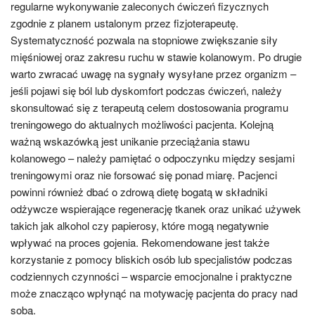
regularne wykonywanie zaleconych ćwiczeń fizycznych
zgodnie z planem ustalonym przez fizjoterapeutę.
Systematyczność pozwala na stopniowe zwiększanie siły
mięśniowej oraz zakresu ruchu w stawie kolanowym. Po drugie
warto zwracać uwagę na sygnały wysyłane przez organizm –
jeśli pojawi się ból lub dyskomfort podczas ćwiczeń, należy
skonsultować się z terapeutą celem dostosowania programu
treningowego do aktualnych możliwości pacjenta. Kolejną
ważną wskazówką jest unikanie przeciążania stawu
kolanowego – należy pamiętać o odpoczynku między sesjami
treningowymi oraz nie forsować się ponad miarę. Pacjenci
powinni również dbać o zdrową dietę bogatą w składniki
odżywcze wspierające regenerację tkanek oraz unikać używek
takich jak alkohol czy papierosy, które mogą negatywnie
wpływać na proces gojenia. Rekomendowane jest także
korzystanie z pomocy bliskich osób lub specjalistów podczas
codziennych czynności – wsparcie emocjonalne i praktyczne
może znacząco wpłynąć na motywację pacjenta do pracy nad
sobą.