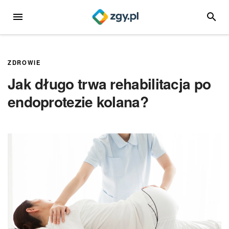
Przejdź
MENU
SZUKA
do
treści
ZDROWIE
Jak długo trwa rehabilitacja po
endoprotezie kolana?