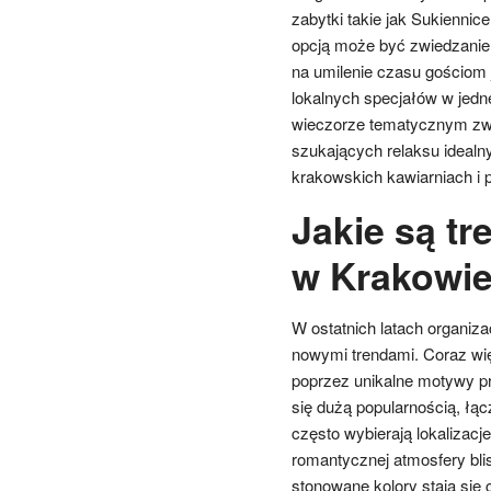
zabytki takie jak Sukiennice
opcją może być zwiedzanie
na umilenie czasu gościom 
lokalnych specjałów w jedn
wieczorze tematycznym zwią
szukających relaksu idealn
krakowskich kawiarniach i 
Jakie są tr
w Krakowi
W ostatnich latach organiz
nowymi trendami. Coraz wię
poprzez unikalne motywy pr
się dużą popularnością, łąc
często wybierają lokalizac
romantycznej atmosfery blis
stonowane kolory stają się