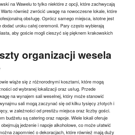
ski na Wawelu to tylko niektóre z opcji, które zachwycają
ią. Warto również zwrócić uwagę na nowoczesne lokale, które
profesjonalną obsługę. Oprócz samego miejsca, istotne jest
 dodać uroku całej ceremonii. Pary często wybierają
Miasta, aby goście mogli cieszyć się pięknem krakowskich
szty organizacji wesela
e
wie wiąże się z różnorodnymi kosztami, które mogą
ności od wybranej lokalizacji oraz usług. Przede
wagę na wynajem sali weselnej, który może stanowić
ynajmu sali mogą zaczynać się od kilku tysięcy złotych i
ięcy, w zależności od prestiżu miejsca oraz liczby gości.
 budżetu są catering oraz napoje. Wiele lokali oferuje
 obejmują jedzenie i napoje alkoholowe, co może ułatwić
można zapomnieć o dekoracjach, które również mają duży