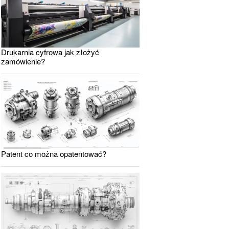
Drukarnia cyfrowa jak złożyć
zamówienie?
Patent co można opatentować?