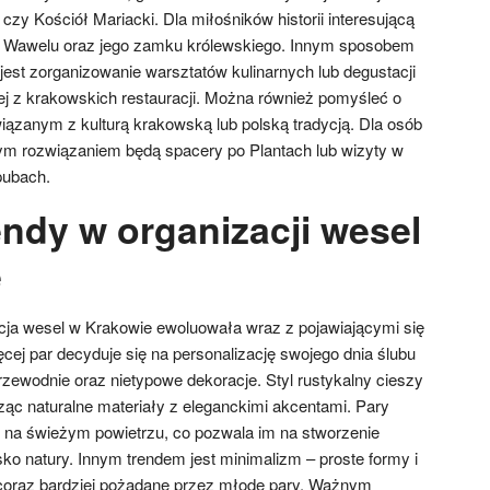
 czy Kościół Mariacki. Dla miłośników historii interesującą
 Wawelu oraz jego zamku królewskiego. Innym sposobem
jest zorganizowanie warsztatów kulinarnych lub degustacji
ej z krakowskich restauracji. Można również pomyśleć o
zanym z kulturą krakowską lub polską tradycją. Dla osób
ym rozwiązaniem będą spacery po Plantach lub wizyty w
pubach.
endy w organizacji wesel
e
acja wesel w Krakowie ewoluowała wraz z pojawiającymi się
cej par decyduje się na personalizację swojego dnia ślubu
zewodnie oraz nietypowe dekoracje. Styl rustykalny cieszy
ząc naturalne materiały z eleganckimi akcentami. Pary
je na świeżym powietrzu, co pozwala im na stworzenie
ko natury. Innym trendem jest minimalizm – proste formy i
 coraz bardziej pożądane przez młode pary. Ważnym