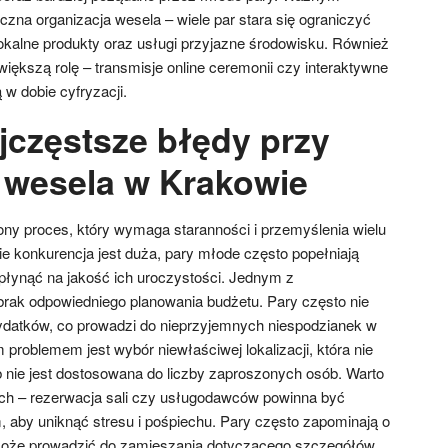
czna organizacja wesela – wiele par stara się ograniczyć
okalne produkty oraz usługi przyjazne środowisku. Również
iększą rolę – transmisje online ceremonii czy interaktywne
 w dobie cyfryzacji.
jczęstsze błędy przy
i wesela w Krakowie
ony proces, który wymaga staranności i przemyślenia wielu
e konkurencja jest duża, pary młode często popełniają
łynąć na jakość ich uroczystości. Jednym z
brak odpowiedniego planowania budżetu. Pary często nie
ydatków, co prowadzi do nieprzyjemnych niespodzianek w
m problemem jest wybór niewłaściwej lokalizacji, która nie
b nie jest dostosowana do liczby zaproszonych osób. Warto
ach – rezerwacja sali czy usługodawców powinna być
aby uniknąć stresu i pośpiechu. Pary często zapominają o
może prowadzić do zamieszania dotyczącego szczegółów