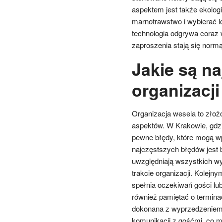
aspektem jest także ekologi
marnotrawstwo i wybierać l
technologia odgrywa coraz w
zaproszenia stają się normą
Jakie są na
organizacj
Organizacja wesela to złoż
aspektów. W Krakowie, gdzi
pewne błędy, które mogą wp
najczęstszych błędów jest 
uwzględniają wszystkich w
trakcie organizacji. Kolejny
spełnia oczekiwań gości lu
również pamiętać o termin
dokonana z wyprzedzeniem, 
komunikacji z gośćmi, co 