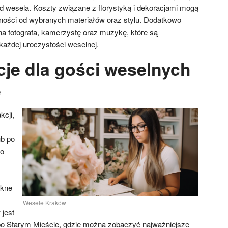
 wesela. Koszty związane z florystyką i dekoracjami mogą
żności od wybranych materiałów oraz stylu. Dodatkowo
na fotografa, kamerzystę oraz muzykę, które są
ażdej uroczystości weselnej.
cje dla gości weselnych
e
kcji,
b po
 o
ękne
Wesele Kraków
jest
po Starym Mieście, gdzie można zobaczyć najważniejsze