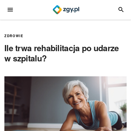
Przejdź
MENU
SZUKA
do
treści
ZDROWIE
Ile trwa rehabilitacja po udarze
w szpitalu?