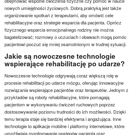
obejmować wspólne ćwiczenia fizyczne czy pomoc w nauce
nowych umiejętności życiowych. Dobrą praktyką jest także
organizowanie spotkań z terapeutami, aby omówić cele
rehabilitacyjne oraz strategie wsparcia dla pacjenta. Oprócz
fizycznego wsparcia emocjonalnego rodziny nie można
bagatelizować; rozmowy o uczuciach i obawach mogą pomóc
pacjentowi poczuć się mniej osamotnionym w trudnej sytuacji.
Jakie są nowoczesne technologie
wspierające rehabilitację po udarze?
Nowoczesne technologie odgrywają coraz większą rolę w
procesie rehabilitacji po udarze mózgu, oferując innowacyjne
rozwiązania wspierające pacjentów oraz terapeutów. Jednym z
przykładów są roboty rehabilitacyjne, które pomagają
pacjentom w wykonywaniu ćwiczeń ruchowych poprzez
dostosowywanie poziomu trudności do ich możliwości. Dzięki
temu terapia staje się bardziej efektywna i angażująca. Inne
technologie to aplikacje mobilne i platformy internetowe, które
umożliwiają monitorowanie postępów pacjenta oraz