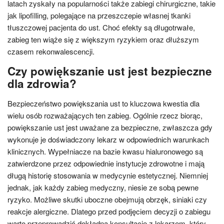
latach zyskały na popularności także zabiegi chirurgiczne, takie
jak lipofilling, polegające na przeszczepie własnej tkanki
tłuszczowej pacjenta do ust. Choć efekty są długotrwałe,
zabieg ten wiąże się z większym ryzykiem oraz dłuższym
czasem rekonwalescencji.
Czy powiększanie ust jest bezpieczne
dla zdrowia?
Bezpieczeństwo powiększania ust to kluczowa kwestia dla
wielu osób rozważających ten zabieg. Ogólnie rzecz biorąc,
powiększanie ust jest uważane za bezpieczne, zwłaszcza gdy
wykonuje je doświadczony lekarz w odpowiednich warunkach
klinicznych. Wypełniacze na bazie kwasu hialuronowego są
zatwierdzone przez odpowiednie instytucje zdrowotne i mają
długą historię stosowania w medycynie estetycznej. Niemniej
jednak, jak każdy zabieg medyczny, niesie ze sobą pewne
ryzyko. Możliwe skutki uboczne obejmują obrzęk, siniaki czy
reakcje alergiczne. Dlatego przed podjęciem decyzji o zabiegu
warto przeprowadzić dokładną konsultację z lekarzem, który