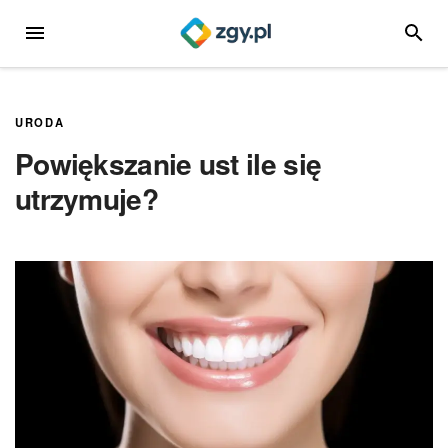
Przejdź
MENU
SZUKA
do
treści
URODA
Powiększanie ust ile się
utrzymuje?