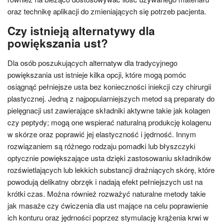
oraz technikę aplikacji do zmieniających się potrzeb pacjenta.
Czy istnieją alternatywy dla
powiększania ust?
Dla osób poszukujących alternatyw dla tradycyjnego
powiększania ust istnieje kilka opcji, które mogą pomóc
osiągnąć pełniejsze usta bez konieczności iniekcji czy chirurgii
plastycznej. Jedną z najpopularniejszych metod są preparaty do
pielęgnacji ust zawierające składniki aktywne takie jak kolagen
czy peptydy; mogą one wspierać naturalną produkcję kolagenu
w skórze oraz poprawić jej elastyczność i jędrność. Innym
rozwiązaniem są różnego rodzaju pomadki lub błyszczyki
optycznie powiększające usta dzięki zastosowaniu składników
rozświetlających lub lekkich substancji drażniących skórę, które
powodują delikatny obrzęk i nadają efekt pełniejszych ust na
krótki czas. Można również rozważyć naturalne metody takie
jak masaże czy ćwiczenia dla ust mające na celu poprawienie
ich konturu oraz jędrności poprzez stymulację krążenia krwi w