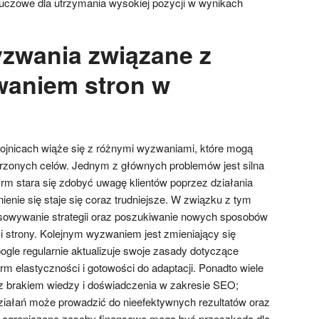
uczowe dla utrzymania wysokiej pozycji w wynikach
yzwania związane z
waniem stron w
h
ojnicach wiąże się z różnymi wyzwaniami, które mogą
erzonych celów. Jednym z głównych problemów jest silna
firm stara się zdobyć uwagę klientów poprzez działania
enie się staje się coraz trudniejsze. W związku z tym
osowywanie strategii oraz poszukiwanie nowych sposobów
 strony. Kolejnym wyzwaniem jest zmieniający się
gle regularnie aktualizuje swoje zasady dotyczące
m elastyczności i gotowości do adaptacji. Ponadto wiele
 z brakiem wiedzy i doświadczenia w zakresie SEO;
ziałań może prowadzić do nieefektywnych rezultatów oraz
ż ograniczone zasoby finansowe mogą być przeszkodą dla