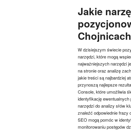
Jakie narz
pozycjonow
Chojnicac
W dzisiejszym świecie pozy
narzędzi, które mogą wspi
najważniejszych narzędzi j
na stronie oraz analizę za
jakie treści są najbardziej 
przynoszą najlepsze rezult
Console, które umożliwia ś
identyfikację ewentualnych
narzędzi do analizy słów k
znaleźć odpowiednie frazy d
SEO mogą pomóc w identyf
monitorowaniu postępów dz