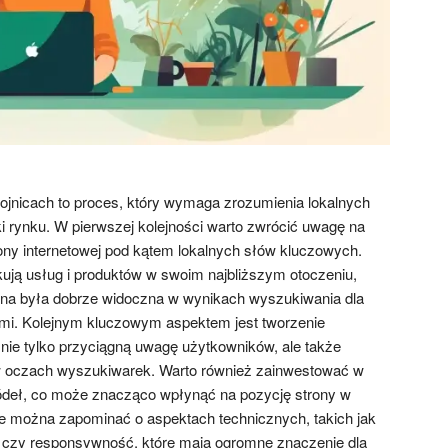
jnicach to proces, który wymaga zrozumienia lokalnych
 rynku. W pierwszej kolejności warto zwrócić uwagę na
rony internetowej pod kątem lokalnych słów kluczowych.
ją usług i produktów w swoim najbliższym otoczeniu,
trona była dobrze widoczna w wynikach wyszukiwania dla
ami. Kolejnym kluczowym aspektem jest tworzenie
 nie tylko przyciągną uwagę użytkowników, ale także
 w oczach wyszukiwarek. Warto również zainwestować w
źródeł, co może znacząco wpłynąć na pozycję strony w
e można zapominać o aspektach technicznych, takich jak
 czy responsywność, które mają ogromne znaczenie dla