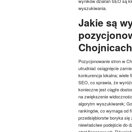
wyników działań SEO są kl
wyszukiwania.
Jakie są w
pozycjono
Chojnicac
Pozycjonowanie stron w Ch
utrudniać osiągnięcie zami
konkurencja lokalna; wiele 
SEO, co sprawia, że wyróżni
konieczne jest ciągłe dost
na zwiększenie widoczności
algorytm wyszukiwarek; Goo
rankingów, co wymaga od fir
przedsiębiorstw boryka się
niewłaściwe podejście do d
strat finansowych. Równie