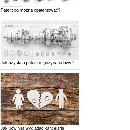
Patent co można opatentować?
Jak uzyskać patent międzynarodowy?
Jak powinna wyglądać kancelaria