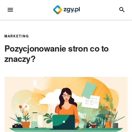
Przejdź
MENU
SZUKA
do
treści
MARKETING
Pozycjonowanie stron co to
znaczy?