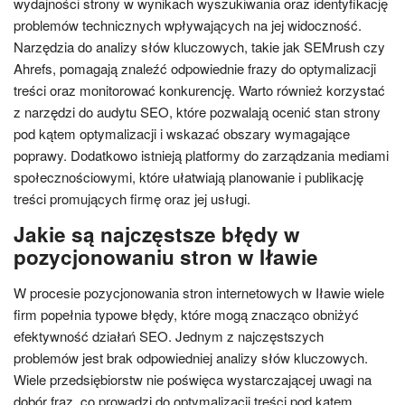
wydajności strony w wynikach wyszukiwania oraz identyfikację
problemów technicznych wpływających na jej widoczność.
Narzędzia do analizy słów kluczowych, takie jak SEMrush czy
Ahrefs, pomagają znaleźć odpowiednie frazy do optymalizacji
treści oraz monitorować konkurencję. Warto również korzystać
z narzędzi do audytu SEO, które pozwalają ocenić stan strony
pod kątem optymalizacji i wskazać obszary wymagające
poprawy. Dodatkowo istnieją platformy do zarządzania mediami
społecznościowymi, które ułatwiają planowanie i publikację
treści promujących firmę oraz jej usługi.
Jakie są najczęstsze błędy w
pozycjonowaniu stron w Iławie
W procesie pozycjonowania stron internetowych w Iławie wiele
firm popełnia typowe błędy, które mogą znacząco obniżyć
efektywność działań SEO. Jednym z najczęstszych
problemów jest brak odpowiedniej analizy słów kluczowych.
Wiele przedsiębiorstw nie poświęca wystarczającej uwagi na
dobór fraz, co prowadzi do optymalizacji treści pod kątem