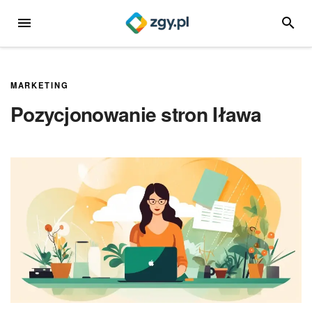
Przejdź
MENU
SZUKA
do
treści
MARKETING
Pozycjonowanie stron Iława