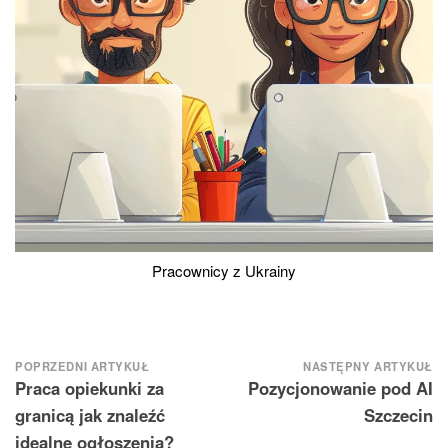
Pracownicy z Ukrainy
Nawigacja
POPRZEDNI ARTYKUŁ
NASTĘPNY ARTYKUŁ
Praca opiekunki za
Pozycjonowanie pod AI
wpisu
granicą jak znaleźć
Szczecin
idealne ogłoszenia?