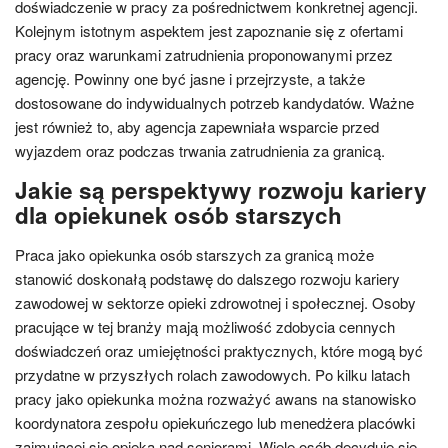
doświadczenie w pracy za pośrednictwem konkretnej agencji.
Kolejnym istotnym aspektem jest zapoznanie się z ofertami
pracy oraz warunkami zatrudnienia proponowanymi przez
agencję. Powinny one być jasne i przejrzyste, a także
dostosowane do indywidualnych potrzeb kandydatów. Ważne
jest również to, aby agencja zapewniała wsparcie przed
wyjazdem oraz podczas trwania zatrudnienia za granicą.
Jakie są perspektywy rozwoju kariery
dla opiekunek osób starszych
Praca jako opiekunka osób starszych za granicą może
stanowić doskonałą podstawę do dalszego rozwoju kariery
zawodowej w sektorze opieki zdrowotnej i społecznej. Osoby
pracujące w tej branży mają możliwość zdobycia cennych
doświadczeń oraz umiejętności praktycznych, które mogą być
przydatne w przyszłych rolach zawodowych. Po kilku latach
pracy jako opiekunka można rozważyć awans na stanowisko
koordynatora zespołu opiekuńczego lub menedżera placówki
zajmującej się opieką nad seniorami. Wiele osób decyduje się