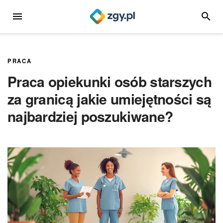
Przejdź
MENU
SZUKA
do
treści
PRACA
Praca opiekunki osób starszych
za granicą jakie umiejętności są
najbardziej poszukiwane?