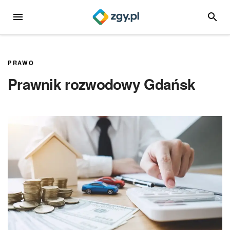
Przejdź
MENU
SZUKA
do
treści
PRAWO
Prawnik rozwodowy Gdańsk