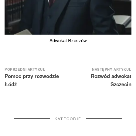
Adwokat Rzeszów
Nawigacja
POPRZEDNI ARTYKUŁ
NASTĘPNY ARTYKUŁ
Pomoc przy rozwodzie
Rozwód adwokat
wpisu
Łódź
Szczecin
KATEGORIE