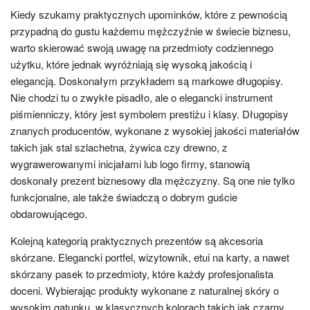
Kiedy szukamy praktycznych upominków, które z pewnością
przypadną do gustu każdemu mężczyźnie w świecie biznesu,
warto skierować swoją uwagę na przedmioty codziennego
użytku, które jednak wyróżniają się wysoką jakością i
elegancją. Doskonałym przykładem są markowe długopisy.
Nie chodzi tu o zwykłe pisadło, ale o elegancki instrument
piśmienniczy, który jest symbolem prestiżu i klasy. Długopisy
znanych producentów, wykonane z wysokiej jakości materiałów
takich jak stal szlachetna, żywica czy drewno, z
wygrawerowanymi inicjałami lub logo firmy, stanowią
doskonały prezent biznesowy dla mężczyzny. Są one nie tylko
funkcjonalne, ale także świadczą o dobrym guście
obdarowującego.
Kolejną kategorią praktycznych prezentów są akcesoria
skórzane. Elegancki portfel, wizytownik, etui na karty, a nawet
skórzany pasek to przedmioty, które każdy profesjonalista
doceni. Wybierając produkty wykonane z naturalnej skóry o
wysokim gatunku, w klasycznych kolorach takich jak czarny,