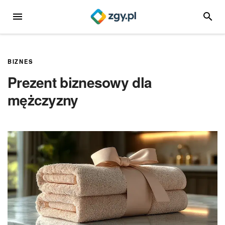
Przejdź
MENU
SZUKA
do
treści
BIZNES
Prezent biznesowy dla
mężczyzny