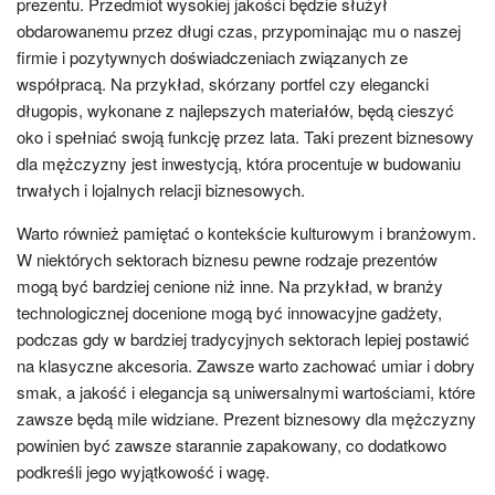
prezentu. Przedmiot wysokiej jakości będzie służył
obdarowanemu przez długi czas, przypominając mu o naszej
firmie i pozytywnych doświadczeniach związanych ze
współpracą. Na przykład, skórzany portfel czy elegancki
długopis, wykonane z najlepszych materiałów, będą cieszyć
oko i spełniać swoją funkcję przez lata. Taki prezent biznesowy
dla mężczyzny jest inwestycją, która procentuje w budowaniu
trwałych i lojalnych relacji biznesowych.
Warto również pamiętać o kontekście kulturowym i branżowym.
W niektórych sektorach biznesu pewne rodzaje prezentów
mogą być bardziej cenione niż inne. Na przykład, w branży
technologicznej docenione mogą być innowacyjne gadżety,
podczas gdy w bardziej tradycyjnych sektorach lepiej postawić
na klasyczne akcesoria. Zawsze warto zachować umiar i dobry
smak, a jakość i elegancja są uniwersalnymi wartościami, które
zawsze będą mile widziane. Prezent biznesowy dla mężczyzny
powinien być zawsze starannie zapakowany, co dodatkowo
podkreśli jego wyjątkowość i wagę.