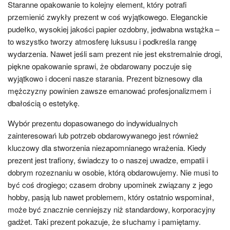
Staranne opakowanie to kolejny element, który potrafi
przemienić zwykły prezent w coś wyjątkowego. Eleganckie
pudełko, wysokiej jakości papier ozdobny, jedwabna wstążka –
to wszystko tworzy atmosferę luksusu i podkreśla rangę
wydarzenia. Nawet jeśli sam prezent nie jest ekstremalnie drogi,
piękne opakowanie sprawi, że obdarowany poczuje się
wyjątkowo i doceni nasze starania. Prezent biznesowy dla
mężczyzny powinien zawsze emanować profesjonalizmem i
dbałością o estetykę.
Wybór prezentu dopasowanego do indywidualnych
zainteresowań lub potrzeb obdarowywanego jest również
kluczowy dla stworzenia niezapomnianego wrażenia. Kiedy
prezent jest trafiony, świadczy to o naszej uwadze, empatii i
dobrym rozeznaniu w osobie, którą obdarowujemy. Nie musi to
być coś drogiego; czasem drobny upominek związany z jego
hobby, pasją lub nawet problemem, który ostatnio wspominał,
może być znacznie cenniejszy niż standardowy, korporacyjny
gadżet. Taki prezent pokazuje, że słuchamy i pamiętamy.