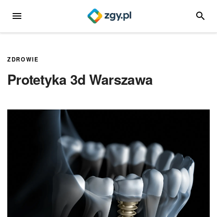
Przejdź
MENU
SZUKA
do
treści
ZDROWIE
Protetyka 3d Warszawa