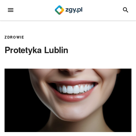
Przejdź
MENU
SZUKA
do
treści
ZDROWIE
Protetyka Lublin