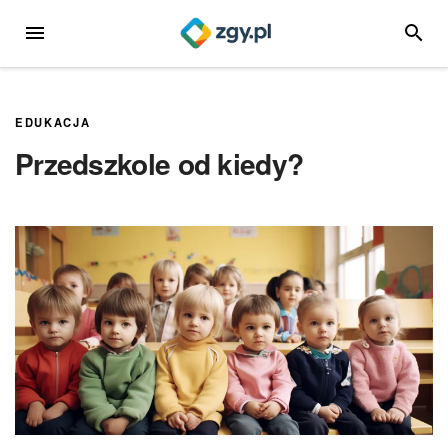
Przejdź
MENU
SZUKA
do
treści
EDUKACJA
Przedszkole od kiedy?