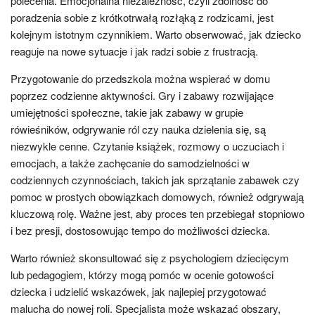
polecenia. Emocjonalna niezależność, czyli zdolność do
poradzenia sobie z krótkotrwałą rozłąką z rodzicami, jest
kolejnym istotnym czynnikiem. Warto obserwować, jak dziecko
reaguje na nowe sytuacje i jak radzi sobie z frustracją.
Przygotowanie do przedszkola można wspierać w domu
poprzez codzienne aktywności. Gry i zabawy rozwijające
umiejętności społeczne, takie jak zabawy w grupie
rówieśników, odgrywanie ról czy nauka dzielenia się, są
niezwykle cenne. Czytanie książek, rozmowy o uczuciach i
emocjach, a także zachęcanie do samodzielności w
codziennych czynnościach, takich jak sprzątanie zabawek czy
pomoc w prostych obowiązkach domowych, również odgrywają
kluczową rolę. Ważne jest, aby proces ten przebiegał stopniowo
i bez presji, dostosowując tempo do możliwości dziecka.
Warto również skonsultować się z psychologiem dziecięcym
lub pedagogiem, którzy mogą pomóc w ocenie gotowości
dziecka i udzielić wskazówek, jak najlepiej przygotować
malucha do nowej roli. Specjalista może wskazać obszary,