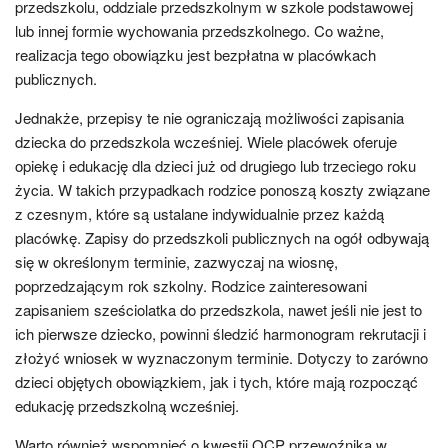
przedszkolu, oddziale przedszkolnym w szkole podstawowej
lub innej formie wychowania przedszkolnego. Co ważne,
realizacja tego obowiązku jest bezpłatna w placówkach
publicznych.
Jednakże, przepisy te nie ograniczają możliwości zapisania
dziecka do przedszkola wcześniej. Wiele placówek oferuje
opiekę i edukację dla dzieci już od drugiego lub trzeciego roku
życia. W takich przypadkach rodzice ponoszą koszty związane
z czesnym, które są ustalane indywidualnie przez każdą
placówkę. Zapisy do przedszkoli publicznych na ogół odbywają
się w określonym terminie, zazwyczaj na wiosnę,
poprzedzającym rok szkolny. Rodzice zainteresowani
zapisaniem sześciolatka do przedszkola, nawet jeśli nie jest to
ich pierwsze dziecko, powinni śledzić harmonogram rekrutacji i
złożyć wniosek w wyznaczonym terminie. Dotyczy to zarówno
dzieci objętych obowiązkiem, jak i tych, które mają rozpocząć
edukację przedszkolną wcześniej.
Warto również wspomnieć o kwestii OCP przewoźnika w