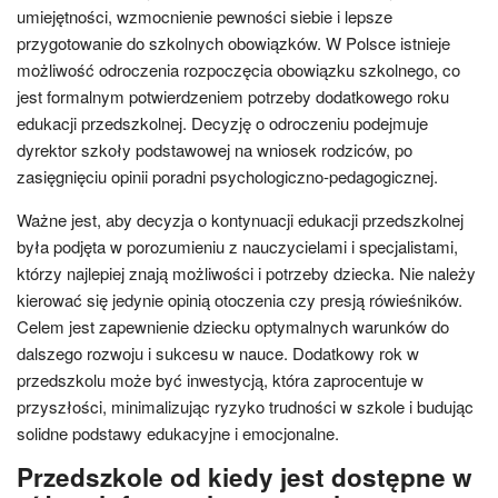
umiejętności, wzmocnienie pewności siebie i lepsze
przygotowanie do szkolnych obowiązków. W Polsce istnieje
możliwość odroczenia rozpoczęcia obowiązku szkolnego, co
jest formalnym potwierdzeniem potrzeby dodatkowego roku
edukacji przedszkolnej. Decyzję o odroczeniu podejmuje
dyrektor szkoły podstawowej na wniosek rodziców, po
zasięgnięciu opinii poradni psychologiczno-pedagogicznej.
Ważne jest, aby decyzja o kontynuacji edukacji przedszkolnej
była podjęta w porozumieniu z nauczycielami i specjalistami,
którzy najlepiej znają możliwości i potrzeby dziecka. Nie należy
kierować się jedynie opinią otoczenia czy presją rówieśników.
Celem jest zapewnienie dziecku optymalnych warunków do
dalszego rozwoju i sukcesu w nauce. Dodatkowy rok w
przedszkolu może być inwestycją, która zaprocentuje w
przyszłości, minimalizując ryzyko trudności w szkole i budując
solidne podstawy edukacyjne i emocjonalne.
Przedszkole od kiedy jest dostępne w