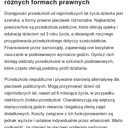
różnych formach prawnych
Dostępność przedszkoli od najmłodszych lat życia dziecka jest
szeroka, a formy prawne placówek różnorodne. Najbardziej
powszechne są przedszkola publiczne, które oferują opiekę i
edukację dzieciom od 3 roku życia, a obowiązek rocznego
przygotowania przedszkolnego dotyczy sześciolatków.
Finansowane przez samorządy, zapewniają one bezpłatne
nauczanie w podstawowym wymiarze godzin. Oprócz nich
istnieją oddziały przedszkolne w szkołach podstawowych,
które często oferują podobny profil działania.
Przedszkola niepubliczne i prywatne stanowią alternatywę dla
placówek publicznych. Mogą przyjmować dzieci od
najmłodszych lat, nawet od 6 miesiąca życia, w przypadku
niektórych żłobko-przedszkoli. Charakteryzują się większą
elastycznością godzin otwarcia i bogatszą ofertą zajęć
dodatkowych. Koszty związane z ich funkcjonowaniem są
jednak wyższe i ustalane indywidualnie przez właścicieli. Warto
podkreślić, że również te placówki podlegają nadzorowi