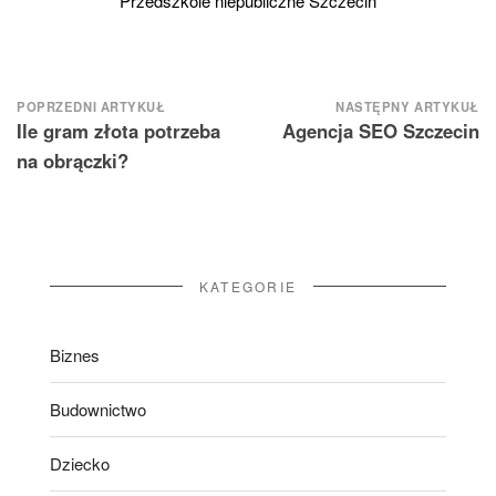
Przedszkole niepubliczne Szczecin
Nawigacja
POPRZEDNI ARTYKUŁ
NASTĘPNY ARTYKUŁ
Ile gram złota potrzeba
Agencja SEO Szczecin
wpisu
na obrączki?
KATEGORIE
Biznes
Budownictwo
Dziecko